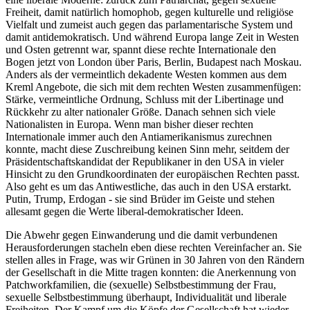
Freiheit, damit natürlich homophob, gegen kulturelle und religiöse
Vielfalt und zumeist auch gegen das parlamentarische System und
damit antidemokratisch. Und während Europa lange Zeit in Westen
und Osten getrennt war, spannt diese rechte Internationale den
Bogen jetzt von London über Paris, Berlin, Budapest nach Moskau.
Anders als der vermeintlich dekadente Westen kommen aus dem
Kreml Angebote, die sich mit dem rechten Westen zusammenfügen:
Stärke, vermeintliche Ordnung, Schluss mit der Libertinage und
Rückkehr zu alter nationaler Größe. Danach sehnen sich viele
Nationalisten in Europa. Wenn man bisher dieser rechten
Internationale immer auch den Antiamerikanismus zurechnen
konnte, macht diese Zuschreibung keinen Sinn mehr, seitdem der
Präsidentschaftskandidat der Republikaner in den USA in vieler
Hinsicht zu den Grundkoordinaten der europäischen Rechten passt.
Also geht es um das Antiwestliche, das auch in den USA erstarkt.
Putin, Trump, Erdogan - sie sind Brüder im Geiste und stehen
allesamt gegen die Werte liberal-demokratischer Ideen.
Die Abwehr gegen Einwanderung und die damit verbundenen
Herausforderungen stacheln eben diese rechten Vereinfacher an. Sie
stellen alles in Frage, was wir Grünen in 30 Jahren von den Rändern
der Gesellschaft in die Mitte tragen konnten: die Anerkennung von
Patchworkfamilien, die (sexuelle) Selbstbestimmung der Frau,
sexuelle Selbstbestimmung überhaupt, Individualität und liberale
Freiheiten. Der Kampf um die Köpfe der Gesellschaft hat wieder