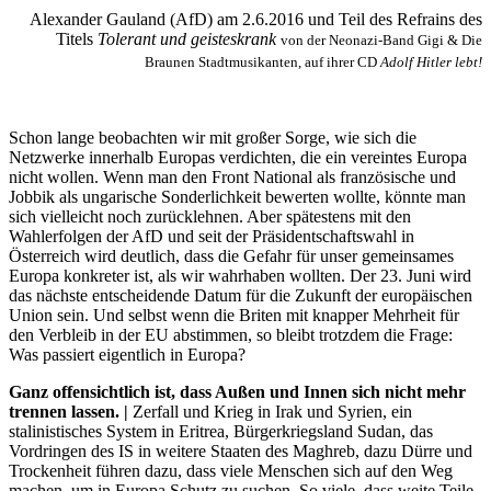
Alexander Gauland (AfD) am 2.6.2016 und Teil des Refrains des
Titels
Tolerant und geisteskrank
von der Neonazi-Band Gigi & Die
Braunen Stadtmusikanten, auf ihrer CD
Adolf Hitler lebt!
Schon lange beobachten wir mit großer Sorge, wie sich die
Netzwerke innerhalb Europas verdichten, die ein vereintes Europa
nicht wollen. Wenn man den Front National als französische und
Jobbik als ungarische Sonderlichkeit bewerten wollte, könnte man
sich vielleicht noch zurücklehnen. Aber spätestens mit den
Wahlerfolgen der AfD und seit der Präsidentschaftswahl in
Österreich wird deutlich, dass die Gefahr für unser gemeinsames
Europa konkreter ist, als wir wahrhaben wollten. Der 23. Juni wird
das nächste entscheidende Datum für die Zukunft der europäischen
Union sein. Und selbst wenn die Briten mit knapper Mehrheit für
den Verbleib in der EU abstimmen, so bleibt trotzdem die Frage:
Was passiert eigentlich in Europa?
Ganz offensichtlich ist, dass Außen und Innen sich nicht mehr
trennen lassen. |
Zerfall und Krieg in Irak und Syrien, ein
stalinistisches System in Eritrea, Bürgerkriegsland Sudan, das
Vordringen des IS in weitere Staaten des Maghreb, dazu Dürre und
Trockenheit führen dazu, dass viele Menschen sich auf den Weg
machen, um in Europa Schutz zu suchen. So viele, dass weite Teile