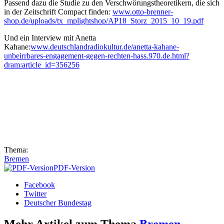
Passend dazu die Studie zu den Verschwörungstheoretikern, die sich
in der Zeitschrift Compact finden:
www.otto-brenner-
shop.de/uploads/tx_mplightshop/AP18_Storz_2015_10_19.pdf
Und ein Interview mit Anetta
Kahane:
www.deutschlandradiokultur.de/anetta-kahane-
unbeirrbares-engagement-gegen-rechten-hass.970.de.html?
dram:article_id=356256
Thema:
Bremen
PDF-Version
Facebook
Twitter
Deutscher Bundestag