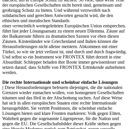
der europäischen Gesellschaften nicht bereit sind, gemeinsam und
großzügig Schutz zu bieten. Und während verzweifelt nach
solidarischen und gerechten Antworten gesucht wird, die den
ethischen und moralischen Standards
einer
vermeintlich
wertegeleiteten Europäischen Union entsprechen,
führt fast jeder Lösungsansatz zu einem neuen Dilemma. Zäune auf
der Balkanroute führen zu dramatischen Szenen vor eben diesen
Zäunen. Küstenländer wie Griechenland und Italien können die
Herausforderungen nicht alleine meistern. Abkommen mit einer
Türkei, so wie sie jetzt verfasst ist, sind durch und durch fragwürdig.
Und selbst so ein Instrument wie FRONTEX führt derzeit in eine
Absurdität: Schlepper beladen ihre Boote immer gewissenloser und
setzen darauf, dass Schiffe von FRONTEX Ertrinkende aufnehmen
werden.
Die rechte Internationale und scheinbar einfache Lösungen
|
Diese Herausforderungen befeuern diejenigen, die die nationalen
Grenzen wieder zumachen wollen, von homogenen Gesellschaften
träumen und das Heil in der Abschottung suchen. Auf diese Weise
hat sich in allen europäischen Staaten eine rechte Internationale
herausgebildet. Sie vertritt Positionen, die scheinbar einfache
Lösungen bieten und klare Fronten markieren: Volk gegen Eliten,
Wahrheit gegen die sogenannte Lügenpresse, für die Nation und
gegen die EU. Die Gesellschaftsbilder dieser Kräfte stehen gegen
eine liberale Moderne: zurück zum Patriarchat, gegen sexuelle