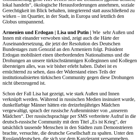
lokal handeln“, ökologische Herausforderungen annehmen, soziale
Gerechtigkeit im Blick behalten, integrierend statt ausschließend zu
wirken – im Quartier, in der Stadt, in Europa und letztlich den
Globus umspannend.
Armenien und Erdogan | Lisa und Putin |
Wie sehr Außen und
Innen mit einander verwoben sind, zeigt auch die Härte der
Auseinandersetzung, die jetzt der Resolution des Deutschen
Bundestages zum Genozid an den Armeniern folgt. Präsident
Erdogan mobilisiert einen überbordenden Nationalismus und die
Drohungen an unsere türkischstämmigen Kolleginnen und Kollegen
übersteigen alles, was wir bisher erlebt haben. Dabei ist es
ernüchternd zu sehen, dass der Widerstand eines Teils der
institutionalisierten türkischen Community gegen diese Drohungen
nicht überzeugend ist.
Schon der Fall Lisa hat gezeigt, wie stark Außen und Innen
verknüpft werden. Während in russischen Medien insinuiert wurde,
dunkelfarbige Männer hätten ein dreizehnjähriges Mädchen
vergewaltigt, sprach der russische Außenminister von „unserem
Mädchen“. Der russischsprachige per SMS verbreitete Aufruf in die
deutsch-russische Community mit dem Titel „Es ist Krieg“, der
tatsächlich tausende Menschen in den Städten zum Demonstrieren
brachte, versuchte, die deutsche Gesellschaft zu spalten. Unter den
Russlanddeutschen, die sich vor dem Kanzleramt versammelten,