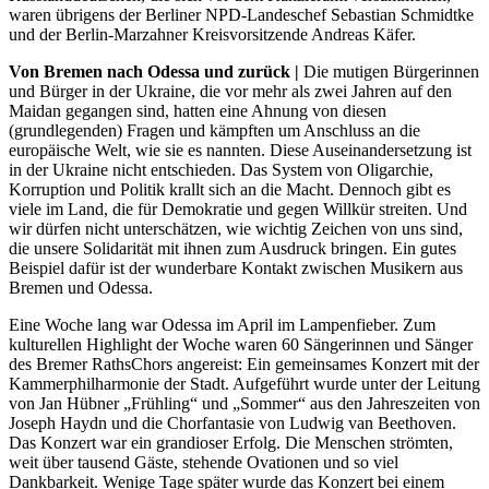
waren übrigens der Berliner NPD-Landeschef Sebastian Schmidtke
und der Berlin-Marzahner Kreisvorsitzende Andreas Käfer.
Von Bremen nach Odessa und zurück |
Die mutigen Bürgerinnen
und Bürger in der Ukraine, die vor mehr als zwei Jahren auf den
Maidan gegangen sind, hatten eine Ahnung von diesen
(grundlegenden) Fragen und kämpften um Anschluss an die
europäische Welt, wie sie es nannten. Diese Auseinandersetzung ist
in der Ukraine nicht entschieden. Das System von Oligarchie,
Korruption und Politik krallt sich an die Macht. Dennoch gibt es
viele im Land, die für Demokratie und gegen Willkür streiten. Und
wir dürfen nicht unterschätzen, wie wichtig Zeichen von uns sind,
die unsere Solidarität mit ihnen zum Ausdruck bringen. Ein gutes
Beispiel dafür ist der wunderbare Kontakt zwischen Musikern aus
Bremen und Odessa.
Eine Woche lang war Odessa im April im Lampenfieber. Zum
kulturellen Highlight der Woche waren 60 Sängerinnen und Sänger
des Bremer RathsChors angereist: Ein gemeinsames Konzert mit der
Kammerphilharmonie der Stadt. Aufgeführt wurde unter der Leitung
von Jan Hübner „Frühling“ und „Sommer“ aus den Jahreszeiten von
Joseph Haydn und die Chorfantasie von Ludwig van Beethoven.
Das Konzert war ein grandioser Erfolg. Die Menschen strömten,
weit über tausend Gäste, stehende Ovationen und so viel
Dankbarkeit. Wenige Tage später wurde das Konzert bei einem