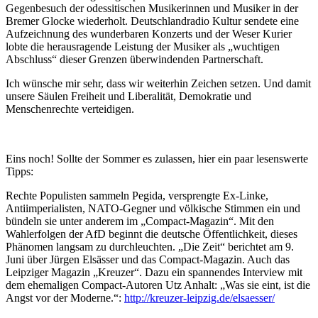
Gegenbesuch der odessitischen Musikerinnen und Musiker in der
Bremer Glocke wiederholt. Deutschlandradio Kultur sendete eine
Aufzeichnung des wunderbaren Konzerts und der Weser Kurier
lobte die herausragende Leistung der Musiker als „wuchtigen
Abschluss“ dieser Grenzen überwindenden Partnerschaft.
Ich wünsche mir sehr, dass wir weiterhin Zeichen setzen. Und damit
unsere Säulen Freiheit und Liberalität, Demokratie und
Menschenrechte verteidigen.
Eins noch! Sollte der Sommer es zulassen, hier ein paar lesenswerte
Tipps:
Rechte Populisten sammeln Pegida, versprengte Ex-Linke,
Antiimperialisten, NATO-Gegner und völkische Stimmen ein und
bündeln sie unter anderem im „Compact-Magazin“. Mit den
Wahlerfolgen der AfD beginnt die deutsche Öffentlichkeit, dieses
Phänomen langsam zu durchleuchten. „Die Zeit“ berichtet am 9.
Juni über Jürgen Elsässer und das Compact-Magazin. Auch das
Leipziger Magazin „Kreuzer“. Dazu ein spannendes Interview mit
dem ehemaligen Compact-Autoren Utz Anhalt: „Was sie eint, ist die
Angst vor der Moderne.“:
http://kreuzer-leipzig.de/elsaesser/