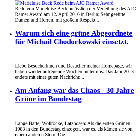
160412_ramer_award.jpg
Rede von Marieluise Beck anlässlich der Verleihung des AJC
160412_ramer_award.jpg
Ramer Award am 12. April 2016 in Berlin: Sehr geehrte
Damen und Herren, mit großem Respekt...
Warum sich eine grüne Abgeordnete
für Michail Chodorkowski einsetzt.
Liebe Besucherinnen und Besucher meiner Homepage, wir
haben wieder aufregende Wochen hinter uns. Das Jahr 2013
endete mit einer guten Nachricht:...
Am Anfang war das Chaos - 30 Jahre
Grüne im Bundestag
Lange Bärte, Wollröcke, Latzhosen: Als die ersten Grünen
1983 in den Bundestag einzogen, war es, als kämen sie von
einem anderen Stern. Die...