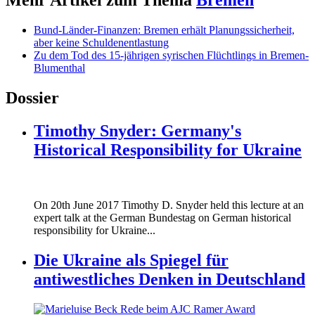
Mehr Artikel zum Thema
Bremen
Bund-Länder-Finanzen: Bremen erhält Planungssicherheit,
aber keine Schuldenentlastung
Zu dem Tod des 15-jährigen syrischen Flüchtlings in Bremen-
Blumenthal
Dossier
Timothy Snyder: Germany's
Historical Responsibility for Ukraine
170620_fg_ukraine_timothy_snyder.jp
On 20th June 2017 Timothy D. Snyder held this lecture at an
170620_fg_ukraine_timothy_snyder.jp
expert talk at the German Bundestag on German historical
responsibility for Ukraine...
Die Ukraine als Spiegel für
antiwestliches Denken in Deutschland