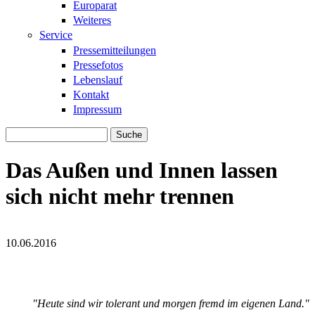
Europarat
Weiteres
Service
Pressemitteilungen
Pressefotos
Lebenslauf
Kontakt
Impressum
Suche
Suchformular
Das Außen und Innen lassen
sich nicht mehr trennen
10.06.2016
putin-trump.jpg
putin-trump.jpg
"Heute sind wir tolerant und morgen fremd im eigenen Land."