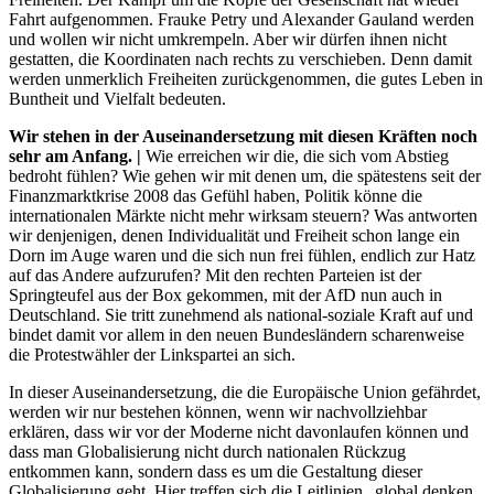
Fahrt aufgenommen. Frauke Petry und Alexander Gauland werden
und wollen wir nicht umkrempeln. Aber wir dürfen ihnen nicht
gestatten, die Koordinaten nach rechts zu verschieben. Denn damit
werden unmerklich Freiheiten zurückgenommen, die gutes Leben in
Buntheit und Vielfalt bedeuten.
Wir stehen in der Auseinandersetzung mit diesen Kräften noch
sehr am Anfang. |
Wie erreichen wir die, die sich vom Abstieg
bedroht fühlen? Wie gehen wir mit denen um, die spätestens seit der
Finanzmarktkrise 2008 das Gefühl haben, Politik könne die
internationalen Märkte nicht mehr wirksam steuern? Was antworten
wir denjenigen, denen Individualität und Freiheit schon lange ein
Dorn im Auge waren und die sich nun frei fühlen, endlich zur Hatz
auf das Andere aufzurufen? Mit den rechten Parteien ist der
Springteufel aus der Box gekommen, mit der AfD nun auch in
Deutschland. Sie tritt zunehmend als national-soziale Kraft auf und
bindet damit vor allem in den neuen Bundesländern scharenweise
die Protestwähler der Linkspartei an sich.
In dieser Auseinandersetzung, die die Europäische Union gefährdet,
werden wir nur bestehen können, wenn wir nachvollziehbar
erklären, dass wir vor der Moderne nicht davonlaufen können und
dass man Globalisierung nicht durch nationalen Rückzug
entkommen kann, sondern dass es um die Gestaltung dieser
Globalisierung geht. Hier treffen sich die Leitlinien „global denken,