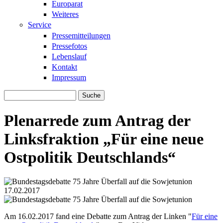
Europarat
Weiteres
Service
Pressemitteilungen
Pressefotos
Lebenslauf
Kontakt
Impressum
Suche
Suchformular
Plenarrede zum Antrag der
Linksfraktion „Für eine neue
Ostpolitik Deutschlands“
17.02.2017
160622_plenarrede_75jahre_ueberfall_su.
160622_plenarrede_75jahre_ueberfall_su.
Am 16.02.2017 fand eine Debatte zum Antrag der Linken "
Für eine