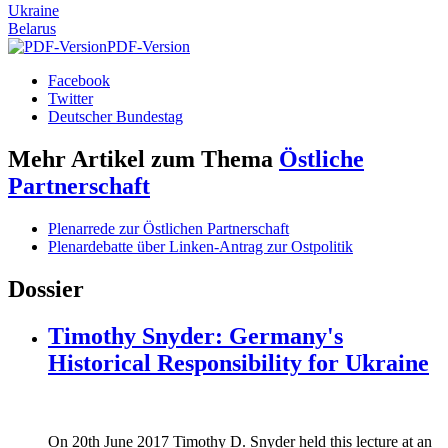
Ukraine
Belarus
PDF-Version
Facebook
Twitter
Deutscher Bundestag
Mehr Artikel zum Thema
Östliche
Partnerschaft
Plenarrede zur Östlichen Partnerschaft
Plenardebatte über Linken-Antrag zur Ostpolitik
Dossier
Timothy Snyder: Germany's
Historical Responsibility for Ukraine
170620_fg_ukraine_timothy_snyder.jp
On 20th June 2017 Timothy D. Snyder held this lecture at an
170620_fg_ukraine_timothy_snyder.jp