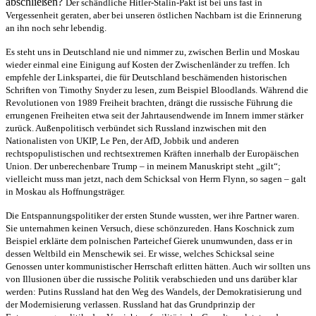
abschließen?
Der schändliche Hitler-Stalin-Pakt ist bei uns fast in
Vergessenheit geraten, aber bei unseren östlichen Nachbarn ist die Erinnerung
an ihn noch sehr lebendig.
Es steht uns in Deutschland nie und nimmer zu, zwischen Berlin und Moskau
wieder einmal eine Einigung auf Kosten der Zwischenländer zu treffen. Ich
empfehle der Linkspartei, die für Deutschland beschämenden historischen
Schriften von Timothy Snyder zu lesen, zum Beispiel Bloodlands. Während die
Revolutionen von 1989 Freiheit brachten, drängt die russische Führung die
errungenen Freiheiten etwa seit der Jahrtausendwende im Innern immer stärker
zurück. Außenpolitisch verbündet sich Russland inzwischen mit den
Nationalisten von UKIP, Le Pen, der AfD, Jobbik und anderen
rechtspopulistischen und rechtsextremen Kräften innerhalb der Europäischen
Union. Der unberechenbare Trump – in meinem Manuskript steht „gilt“;
vielleicht muss man jetzt, nach dem Schicksal von Herrn Flynn, so sagen – galt
in Moskau als Hoffnungsträger.
Die Entspannungspolitiker der ersten Stunde wussten, wer ihre Partner waren.
Sie unternahmen keinen Versuch, diese schönzureden. Hans Koschnick zum
Beispiel erklärte dem polnischen Parteichef Gierek unumwunden, dass er in
dessen Weltbild ein Menschewik sei. Er wisse, welches Schicksal seine
Genossen unter kommunistischer Herrschaft erlitten hätten. Auch wir sollten uns
von Illusionen über die russische Politik verabschieden und uns darüber klar
werden: Putins Russland hat den Weg des Wandels, der Demokratisierung und
der Modernisierung verlassen. Russland hat das Grundprinzip der