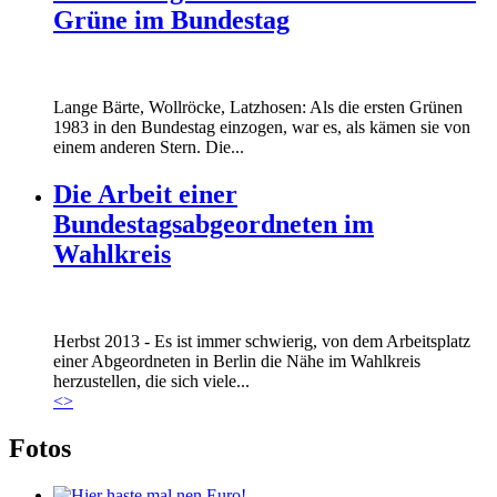
Grüne im Bundestag
Lange Bärte, Wollröcke, Latzhosen: Als die ersten Grünen
1983 in den Bundestag einzogen, war es, als kämen sie von
einem anderen Stern. Die...
Die Arbeit einer
Bundestagsabgeordneten im
Wahlkreis
Marie_und_Wahlkreis.jpg
Herbst 2013 - Es ist immer schwierig, von dem Arbeitsplatz
Marie_und_Wahlkreis.jpg
einer Abgeordneten in Berlin die Nähe im Wahlkreis
herzustellen, die sich viele...
<
>
Fotos