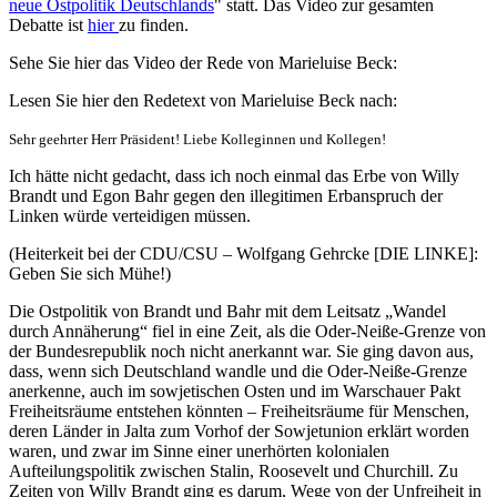
neue Ostpolitik Deutschlands
" statt. Das Video zur gesamten
Debatte ist
hier
zu finden.
Sehe Sie hier das Video der Rede von Marieluise Beck:
Lesen Sie hier den Redetext von Marieluise Beck nach:
Sehr geehrter Herr Präsident! Liebe Kolleginnen und Kollegen!
Ich hätte nicht gedacht, dass ich noch einmal das Erbe von Willy
Brandt und Egon Bahr gegen den illegitimen Erbanspruch der
Linken würde verteidigen müssen.
(Heiterkeit bei der CDU/CSU – Wolfgang Gehrcke [DIE LINKE]:
Geben Sie sich Mühe!)
Die Ostpolitik von Brandt und Bahr mit dem Leitsatz „Wandel
durch Annäherung“ fiel in eine Zeit, als die Oder-Neiße-Grenze von
der Bundesrepublik noch nicht anerkannt war. Sie ging davon aus,
dass, wenn sich Deutschland wandle und die Oder-Neiße-Grenze
anerkenne, auch im sowjetischen Osten und im Warschauer Pakt
Freiheitsräume entstehen könnten – Freiheitsräume für Menschen,
deren Länder in Jalta zum Vorhof der Sowjetunion erklärt worden
waren, und zwar im Sinne einer unerhörten kolonialen
Aufteilungspolitik zwischen ­Stalin, Roosevelt und Churchill. Zu
Zeiten von Willy Brandt ging es darum, Wege von der Unfreiheit in