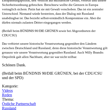
Entspannungspolitik, den Verzicht auf militärische Gewalt, verletzt und unsere
Sicherheitsordnung gebrochen. ­Breschnew wollte die Grenzen in Europa
vertraglich sichern. Putin hat sie mit Gewalt verschoben. Das ist ein zentraler
Unterschied. Niemand würde bestreiten, dass der Dialog mit Russland
unabdingbar ist. Das bezieht selbstverständlich Kompromisse ein. Aber die
dürfen niemals zulasten Dritter eingegangen werden.
(Beifall beim BÜNDNIS 90/DIE GRÜNEN sowie bei Abgeordneten der
CDU/CSU)
Das verbietet unsere historische Verantwortung gegenüber den Ländern
zwischen Deutschland und Russland; denn diese historische Verantwortung gilt
genauso wie unsere Verantwortung gegenüber Russland. Auch Willy Brandts
Ostpolitik galt allen Nachbarn; aber sie war nicht teilbar.
Schönen Dank.
(Beifall beim BÜNDNIS 90/DIE GRÜNEN, bei der CDU/CSU
und der SPD)
Kategorie:
Videos
Reden
Thema:
Östliche Partnerschaft
Russland