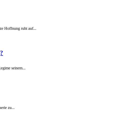
e Hoffnung ruht auf...
g?
Regime seinem...
erie zu...