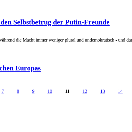
 den Selbstbetrug der Putin-Freunde
, während die Macht immer weniger plural und undemokratisch - und dam
ichen Europas
7
8
9
10
11
12
13
14