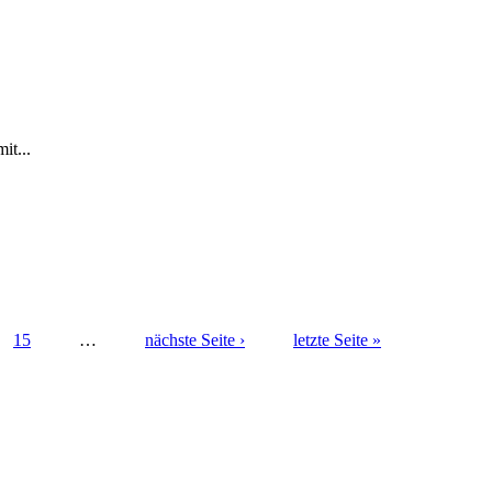
it...
15
…
nächste Seite ›
letzte Seite »