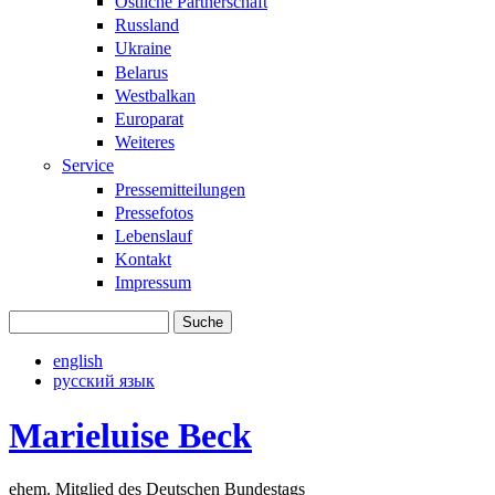
Östliche Partnerschaft
Russland
Ukraine
Belarus
Westbalkan
Europarat
Weiteres
Service
Pressemitteilungen
Pressefotos
Lebenslauf
Kontakt
Impressum
Suche
Suchformular
english
русский язык
Marieluise Beck
ehem. Mitglied des Deutschen Bundestags