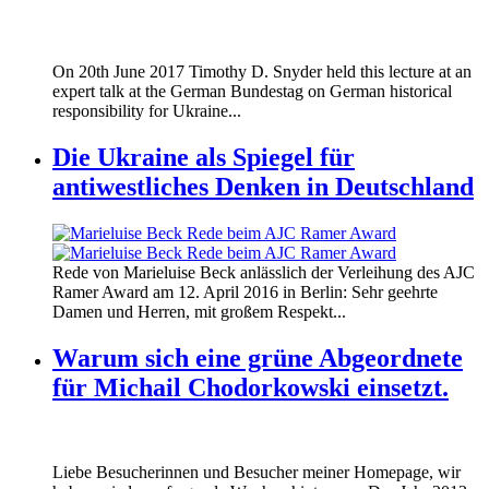
170620_fg_ukraine_timothy_snyder.jp
On 20th June 2017 Timothy D. Snyder held this lecture at an
170620_fg_ukraine_timothy_snyder.jp
expert talk at the German Bundestag on German historical
responsibility for Ukraine...
Die Ukraine als Spiegel für
antiwestliches Denken in Deutschland
160412_ramer_award.jpg
Rede von Marieluise Beck anlässlich der Verleihung des AJC
160412_ramer_award.jpg
Ramer Award am 12. April 2016 in Berlin: Sehr geehrte
Damen und Herren, mit großem Respekt...
Warum sich eine grüne Abgeordnete
für Michail Chodorkowski einsetzt.
Liebe Besucherinnen und Besucher meiner Homepage, wir