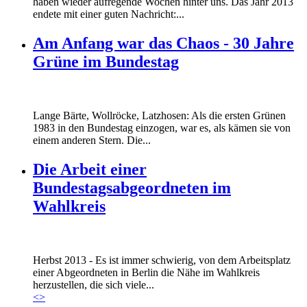
haben wieder aufregende Wochen hinter uns. Das Jahr 2013
endete mit einer guten Nachricht:...
Am Anfang war das Chaos - 30 Jahre
Grüne im Bundestag
Lange Bärte, Wollröcke, Latzhosen: Als die ersten Grünen
1983 in den Bundestag einzogen, war es, als kämen sie von
einem anderen Stern. Die...
Die Arbeit einer
Bundestagsabgeordneten im
Wahlkreis
Marie_und_Wahlkreis.jpg
Herbst 2013 - Es ist immer schwierig, von dem Arbeitsplatz
Marie_und_Wahlkreis.jpg
einer Abgeordneten in Berlin die Nähe im Wahlkreis
herzustellen, die sich viele...
<
>