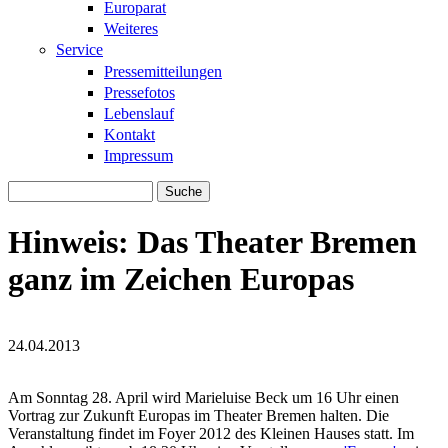
Europarat
Weiteres
Service
Pressemitteilungen
Pressefotos
Lebenslauf
Kontakt
Impressum
Suche
Suchformular
Hinweis: Das Theater Bremen
ganz im Zeichen Europas
24.04.2013
TheaterBremen_Logo_CMYK.jpg
TheaterBremen_Logo_CMYK.jpg
Am Sonntag 28. April wird Marieluise Beck um 16 Uhr einen
Vortrag zur Zukunft Europas im Theater Bremen halten. Die
Veranstaltung findet im Foyer 2012 des Kleinen Hauses statt. Im