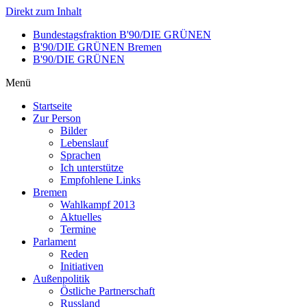
Direkt zum Inhalt
Bundestagsfraktion B'90/DIE GRÜNEN
B'90/DIE GRÜNEN Bremen
B'90/DIE GRÜNEN
Menü
Startseite
Zur Person
Bilder
Lebenslauf
Sprachen
Ich unterstütze
Empfohlene Links
Bremen
Wahlkampf 2013
Aktuelles
Termine
Parlament
Reden
Initiativen
Außenpolitik
Östliche Partnerschaft
Russland