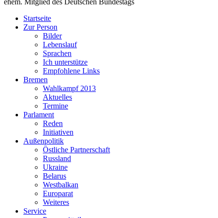
ehem. Mitglied des Deutschen Bundestags
Startseite
Zur Person
Bilder
Lebenslauf
Sprachen
Ich unterstütze
Empfohlene Links
Bremen
Wahlkampf 2013
Aktuelles
Termine
Parlament
Reden
Initiativen
Außenpolitik
Östliche Partnerschaft
Russland
Ukraine
Belarus
Westbalkan
Europarat
Weiteres
Service