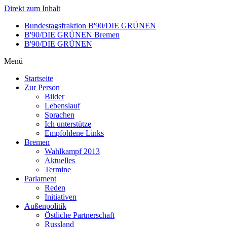
Direkt zum Inhalt
Bundestagsfraktion B'90/DIE GRÜNEN
B'90/DIE GRÜNEN Bremen
B'90/DIE GRÜNEN
Menü
Startseite
Zur Person
Bilder
Lebenslauf
Sprachen
Ich unterstütze
Empfohlene Links
Bremen
Wahlkampf 2013
Aktuelles
Termine
Parlament
Reden
Initiativen
Außenpolitik
Östliche Partnerschaft
Russland