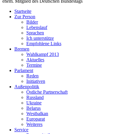
ehem. Mitglied des Deutschen Bundestags
Startseite
Zur Person
Bilder
Lebenslauf
Sprachen
Ich unterstütze
Empfohlene Links
Bremen
Wahlkampf 2013
Aktuelles
Termine
Parlament
Reden
Initiativen
Außenpolitik
Östliche Partnerschaft
Russland
Ukraine
Belarus
Westbalkan
Europarat
Weiteres
Service