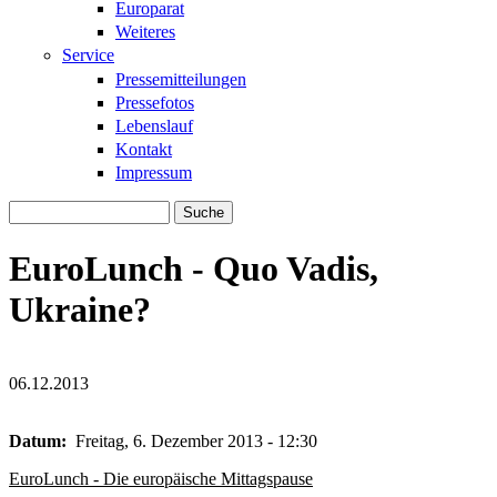
Europarat
Weiteres
Service
Pressemitteilungen
Pressefotos
Lebenslauf
Kontakt
Impressum
Suche
Suchformular
EuroLunch - Quo Vadis,
Ukraine?
06.12.2013
ukraine.jpg
ukraine.jpg
Datum:
Freitag, 6. Dezember 2013 - 12:30
EuroLunch - Die europäische Mittagspause