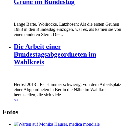
Grüne im Bundestag
Lange Bärte, Wollröcke, Latzhosen: Als die ersten Grünen
1983 in den Bundestag einzogen, war es, als kämen sie von
einem anderen Stern. Die...
Die Arbeit einer
Bundestagsabgeordneten im
Wahlkreis
Marie_und_Wahlkreis.jpg
Herbst 2013 - Es ist immer schwierig, von dem Arbeitsplatz
Marie_und_Wahlkreis.jpg
einer Abgeordneten in Berlin die Nähe im Wahlkreis
herzustellen, die sich viele...
<
>
Fotos