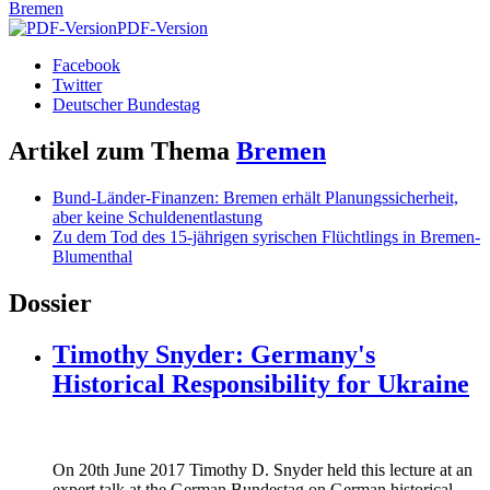
Bremen
PDF-Version
Facebook
Twitter
Deutscher Bundestag
Artikel zum Thema
Bremen
Bund-Länder-Finanzen: Bremen erhält Planungssicherheit,
aber keine Schuldenentlastung
Zu dem Tod des 15-jährigen syrischen Flüchtlings in Bremen-
Blumenthal
Dossier
Timothy Snyder: Germany's
Historical Responsibility for Ukraine
170620_fg_ukraine_timothy_snyder.jp
On 20th June 2017 Timothy D. Snyder held this lecture at an
170620_fg_ukraine_timothy_snyder.jp
expert talk at the German Bundestag on German historical