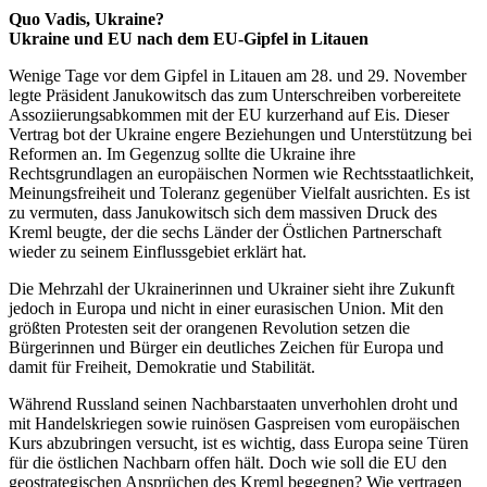
Quo Vadis, Ukraine?
Ukraine und EU nach dem EU-Gipfel in Litauen
Wenige Tage vor dem Gipfel in Litauen am 28. und 29. November
legte Präsident Janukowitsch das zum Unterschreiben vorbereitete
Assoziierungsabkommen mit der EU kurzerhand auf Eis. Dieser
Vertrag bot der Ukraine engere Beziehungen und Unterstützung bei
Reformen an. Im Gegenzug sollte die Ukraine ihre
Rechtsgrundlagen an europäischen Normen wie Rechtsstaatlichkeit,
Meinungsfreiheit und Toleranz gegenüber Vielfalt ausrichten. Es ist
zu vermuten, dass Janukowitsch sich dem massiven Druck des
Kreml beugte, der die sechs Länder der Östlichen Partnerschaft
wieder zu seinem Einflussgebiet erklärt hat.
Die Mehrzahl der Ukrainerinnen und Ukrainer sieht ihre Zukunft
jedoch in Europa und nicht in einer eurasischen Union. Mit den
größten Protesten seit der orangenen Revolution setzen die
Bürgerinnen und Bürger ein deutliches Zeichen für Europa und
damit für Freiheit, Demokratie und Stabilität.
Während Russland seinen Nachbarstaaten unverhohlen droht und
mit Handelskriegen sowie ruinösen Gaspreisen vom europäischen
Kurs abzubringen versucht, ist es wichtig, dass Europa seine Türen
für die östlichen Nachbarn offen hält. Doch wie soll die EU den
geostrategischen Ansprüchen des Kreml begegnen? Wie vertragen