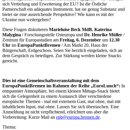
sich Vertiefung und Erweiterung der EU? Ist die Östliche
Partnerschaft ein adäquates Instrument, hat sie genug Substanz und
bietet sie eine ausreichende Perspektive? Wie kann es mit der
Ukraine nun weitergehen?
Diese Fragen diskutieren
Marieluise Beck
MdB
,
Katerina
Malygina
/ Forschungsstelle Osteuropa und
Dr. Henrike Müller
/
Zentrum für Europastudien am
Freitag, 6. Dezember
um
12.30
Uhr
im
EuropaPunktBremen
/ Am Markt 20, Haus der
Bürgerschaft, Erdgeschoss. Seien Sie herzlich eingeladen, sich an
dem Gespräch zu beteiligen. Zur Stärkung werden kleine Snacks
gereicht.
Dies ist eine Gemeinschaftsveranstaltung mit dem
EuropaPunktBremen im Rahmen der Reihe „EuroLunch“:
In
entspannter Atmosphäre, bei einem kleinen Mittags-Snack bietet
sich die Gelegenheit zu einem Austausch über verschiedene
europäische Themen - mal mit externem Gast, mal ohne, mal mit
inhaltlichem Input, mal ohne. Lassen Sie sich überraschen. Eine
Anmeldung ist nicht verpflichtend, erleichtert uns aber die
Vorbereitung: Kurze Mail an
epb@europa.bremen.de
.
Thema: