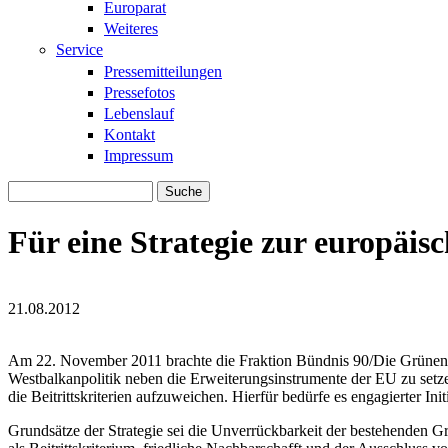
Europarat
Weiteres
Service
Pressemitteilungen
Pressefotos
Lebenslauf
Kontakt
Impressum
Suche
Suchformular
Für eine Strategie zur europäis
21.08.2012
europakarte2-300x262_09.jpg
europakarte2-300x262_09.jpg
Am 22. November 2011 brachte die Fraktion Bündnis 90/Die Grünen ei
Westbalkanpolitik neben die Erweiterungsinstrumente der EU zu setzen
die Beitrittskriterien aufzuweichen. Hierfür bedürfe es engagierter I
Grundsätze der Strategie sei die Unverrückbarkeit der bestehenden G