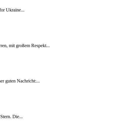
for Ukraine...
ren, mit großem Respekt...
r guten Nachricht:...
tern. Die...