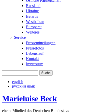
Östliche Partnerschaft
Russland
Ukraine
Belarus
Westbalkan
Europarat
Weiteres
Service
Pressemitteilungen
Pressefotos
Lebenslauf
Kontakt
Impressum
Suche
Suchformular
english
русский язык
Marieluise Beck
ehem. Mitglied des Deutschen Bundestags