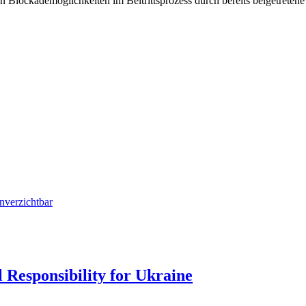
on Blockademöglichkeiten im Beitrittsprozess durch bereits beigetretene 
nverzichtbar
 Responsibility for Ukraine