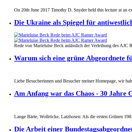
170620_fg_ukraine_timothy_snyder.jp
On 20th June 2017 Timothy D. Snyder held this lecture at an ex
170620_fg_ukraine_timothy_snyder.jp
Die Ukraine als Spiegel für antiwestli
160412_ramer_award.jpg
Rede von Marieluise Beck anlässlich der Verleihung des AJC 
160412_ramer_award.jpg
Warum sich eine grüne Abgeordnete fü
Liebe Besucherinnen und Besucher meiner Homepage, wir haben
Am Anfang war das Chaos - 30 Jahre 
Lange Bärte, Wollröcke, Latzhosen: Als die ersten Grünen 1983
Die Arbeit einer Bundestagsabgeordne