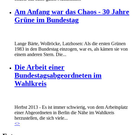
Am Anfang war das Chaos - 30 Jahre
Grüne im Bundestag
Lange Bärte, Wollröcke, Latzhosen: Als die ersten Grünen
1983 in den Bundestag einzogen, war es, als kämen sie von
einem anderen Stern. Die...
Die Arbeit einer
Bundestagsabgeordneten im
Wahlkreis
Marie_und_Wahlkreis.jpg
Herbst 2013 - Es ist immer schwierig, von dem Arbeitsplatz
Marie_und_Wahlkreis.jpg
einer Abgeordneten in Berlin die Nähe im Wahlkreis
herzustellen, die sich viele...
<
>