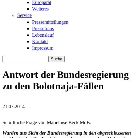
Europarat
Weiteres
Service
Pressemitteilungen
Pressefotos
Lebenslauf
Kontakt
Impressum
Suche
Suchformular
Antwort der Bundesregierung
zu den Bolotnaja-Fällen
21.07.2014
moscow_rally_at_the_bolotnaya_square_1
moscow_rally_at_the_bolotnaya_square_1
Schriftliche Frage von Marieluise Beck MdB:
Wurden aus Sicht der Bundesregierung in den abgeschlossenen