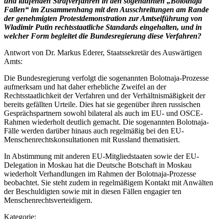
und laufenden Strafverfahren in den sogenannten „Bolotnaja
Fallen“ im Zusammenhang mit den Ausschreitungen am Rande
der genehmigten Protestdemonstration zur Amtseiführung von
Wladimir Putin rechtsstaatliche Standards eingehalten, und in
welcher Form begleitet die Bundesregierung diese Verfahren?
Antwort von Dr. Markus Ederer, Staatssekretär des Auswärtigen
Amts:
Die Bundesregierung verfolgt die sogenannten Bolotnaja-Prozesse
aufmerksam und hat daher erhebliche Zweifel an der
Rechtsstaatlichkeit der Verfahren und der Verhältnismäßigkeit der
bereits gefällten Urteile. Dies hat sie gegenüber ihren russischen
Gesprächspartnern sowohl bilateral als auch im EU- und OSCE-
Rahmen wiederholt deutlich gemacht. Die sogenannten Bolotnaja-
Fälle werden darüber hinaus auch regelmäßig bei den EU-
Menschenrechtskonsultationen mit Russland thematisiert.
In Abstimmung mit anderen EU-Mitgliedstaaten sowie der EU-
Delegation in Moskau hat die Deutsche Botschaft in Moskau
wiederholt Verhandlungen im Rahmen der Bolotnaja-Prozesse
beobachtet. Sie steht zudem in regelmäßigem Kontakt mit Anwälten
der Beschuldigten sowie mit in diesen Fällen engagier ten
Menschenrechtsverteidigern.
Kategorie: