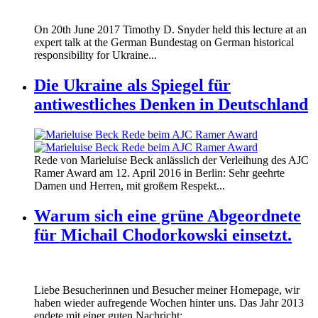
170620_fg_ukraine_timothy_snyder.jp
On 20th June 2017 Timothy D. Snyder held this lecture at an
170620_fg_ukraine_timothy_snyder.jp
expert talk at the German Bundestag on German historical
responsibility for Ukraine...
Die Ukraine als Spiegel für
antiwestliches Denken in Deutschland
160412_ramer_award.jpg
Rede von Marieluise Beck anlässlich der Verleihung des AJC
160412_ramer_award.jpg
Ramer Award am 12. April 2016 in Berlin: Sehr geehrte
Damen und Herren, mit großem Respekt...
Warum sich eine grüne Abgeordnete
für Michail Chodorkowski einsetzt.
Liebe Besucherinnen und Besucher meiner Homepage, wir
haben wieder aufregende Wochen hinter uns. Das Jahr 2013
endete mit einer guten Nachricht:...