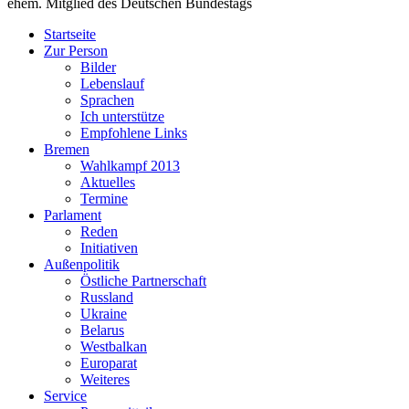
ehem. Mitglied des Deutschen Bundestags
Startseite
Zur Person
Bilder
Lebenslauf
Sprachen
Ich unterstütze
Empfohlene Links
Bremen
Wahlkampf 2013
Aktuelles
Termine
Parlament
Reden
Initiativen
Außenpolitik
Östliche Partnerschaft
Russland
Ukraine
Belarus
Westbalkan
Europarat
Weiteres
Service