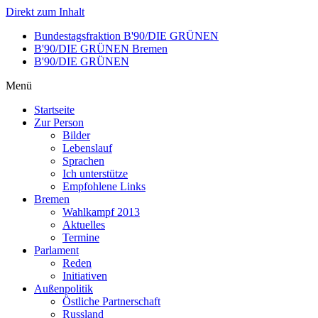
Direkt zum Inhalt
Bundestagsfraktion B'90/DIE GRÜNEN
B'90/DIE GRÜNEN Bremen
B'90/DIE GRÜNEN
Menü
Startseite
Zur Person
Bilder
Lebenslauf
Sprachen
Ich unterstütze
Empfohlene Links
Bremen
Wahlkampf 2013
Aktuelles
Termine
Parlament
Reden
Initiativen
Außenpolitik
Östliche Partnerschaft
Russland