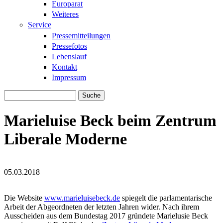
Europarat
Weiteres
Service
Pressemitteilungen
Pressefotos
Lebenslauf
Kontakt
Impressum
Suche
Suchformular
Marieluise Beck beim Zentrum
Liberale Moderne
05.03.2018
libmod_logo_social_icons.jpg
libmod_logo_social_icons.jpg
Die Website
www.marieluisebeck.de
spiegelt die parlamentarische
Arbeit der Abgeordneten der letzten Jahren wider. Nach ihrem
Ausscheiden aus dem Bundestag 2017 gründete Marielusie Beck