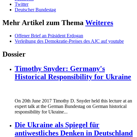
Twitter
Deutscher Bundestag
Mehr Artikel zum Thema
Weiteres
Offener Brief an Präsident Erdogan
Verleihung des Demokratie-Preises des AJC auf youtube
Dossier
Timothy Snyder: Germany's
Historical Responsibility for Ukraine
170620_fg_ukraine_timothy_snyder.jp
On 20th June 2017 Timothy D. Snyder held this lecture at an
170620_fg_ukraine_timothy_snyder.jp
expert talk at the German Bundestag on German historical
responsibility for Ukraine...
Die Ukraine als Spiegel für
antiwestliches Denken in Deutschland