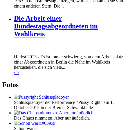
1983 in den Bundestag einzogen, war es, als kämen sie von
einem anderen Stern. Die...
Die Arbeit einer
Bundestagsabgeordneten im
Wahlkreis
Marie_und_Wahlkreis.jpg
Herbst 2013 - Es ist immer schwierig, von dem Arbeitsplatz
Marie_und_Wahlkreis.jpg
einer Abgeordneten in Berlin die Nähe im Wahlkreis
herzustellen, die sich viele...
<
>
Fotos
Schlussplädoyer der Performance "Pussy Right" am 1.
Oktober 2012 in der Bremer Schwankhalle
Das Chaos nimmt zu. Aber nur äußerlich.
Schön wär's!