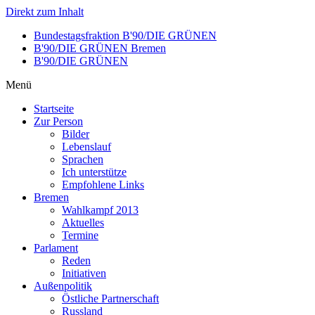
Direkt zum Inhalt
Bundestagsfraktion B'90/DIE GRÜNEN
B'90/DIE GRÜNEN Bremen
B'90/DIE GRÜNEN
Menü
Startseite
Zur Person
Bilder
Lebenslauf
Sprachen
Ich unterstütze
Empfohlene Links
Bremen
Wahlkampf 2013
Aktuelles
Termine
Parlament
Reden
Initiativen
Außenpolitik
Östliche Partnerschaft
Russland