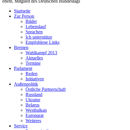
ehem. Mitglied des Deutschen Bundestags
Startseite
Zur Person
Bilder
Lebenslauf
Sprachen
Ich unterstütze
Empfohlene Links
Bremen
Wahlkampf 2013
Aktuelles
Termine
Parlament
Reden
Initiativen
Außenpolitik
Östliche Partnerschaft
Russland
Ukraine
Belarus
Westbalkan
Europarat
Weiteres
Service