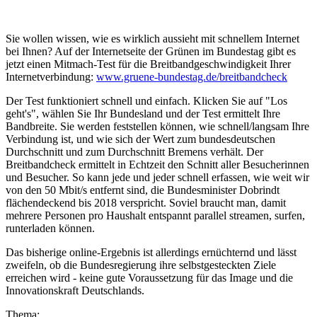
Sie wollen wissen, wie es wirklich aussieht mit schnellem Internet
bei Ihnen? Auf der Internetseite der Grünen im Bundestag gibt es
jetzt einen Mitmach-Test für die Breitbandgeschwindigkeit Ihrer
Internetverbindung:
www.gruene-bundestag.de/breitbandcheck
Der Test funktioniert schnell und einfach. Klicken Sie auf "Los
geht's", wählen Sie Ihr Bundesland und der Test ermittelt Ihre
Bandbreite. Sie werden feststellen können, wie schnell/langsam Ihre
Verbindung ist, und wie sich der Wert zum bundesdeutschen
Durchschnitt und zum Durchschnitt Bremens verhält. Der
Breitbandcheck ermittelt in Echtzeit den Schnitt aller Besucherinnen
und Besucher. So kann jede und jeder schnell erfassen, wie weit wir
von den 50 Mbit/s entfernt sind, die Bundesminister Dobrindt
flächendeckend bis 2018 verspricht. Soviel braucht man, damit
mehrere Personen pro Haushalt entspannt parallel streamen, surfen,
runterladen können.
Das bisherige online-Ergebnis ist allerdings ernüchternd und lässt
zweifeln, ob die Bundesregierung ihre selbstgesteckten Ziele
erreichen wird - keine gute Voraussetzung für das Image und die
Innovationskraft Deutschlands.
Thema: