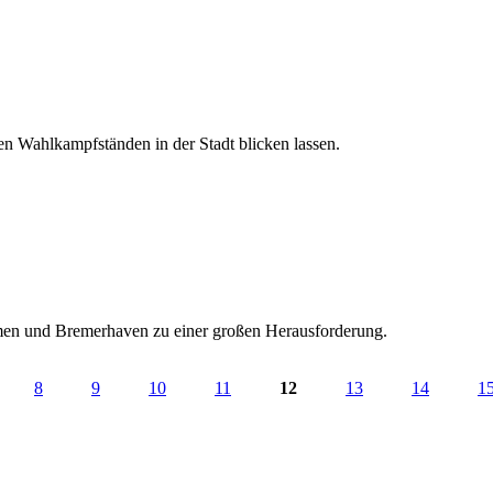
...
en Wahlkampfständen in der Stadt blicken lassen.
emen und Bremerhaven zu einer großen Herausforderung.
8
9
10
11
12
13
14
1