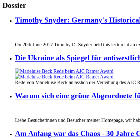
Dossier
Timothy Snyder: Germany's Historical
170620_fg_ukraine_timothy_snyder.jp
On 20th June 2017 Timothy D. Snyder held this lecture at an ex
170620_fg_ukraine_timothy_snyder.jp
Die Ukraine als Spiegel für antiwestli
160412_ramer_award.jpg
Rede von Marieluise Beck anlässlich der Verleihung des AJC 
160412_ramer_award.jpg
Warum sich eine grüne Abgeordnete fü
Liebe Besucherinnen und Besucher meiner Homepage, wir haben
Am Anfang war das Chaos - 30 Jahre 