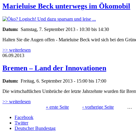
Marieluise Beck unterwegs im Ökomobil
Öko? Logisch! Und dazu sparsam und leise 
Datum:
Samstag, 7. September 2013 -
10:30
bis
14:30
Halten Sie die Augen offen - Marieluise Beck wird sich bei den Grün
>> weiterlesen
06.09.2013
Bremen – Land der Innovationen
Datum:
Freitag, 6. September 2013 -
15:00
bis
17:00
Die wirtschaftlichen Umbrüche der letzte Jahrzehnte wurden für Br
>> weiterlesen
« erste Seite
‹ vorherige Seite
…
Seiten
Facebook
Twitter
Deutscher Bundestag