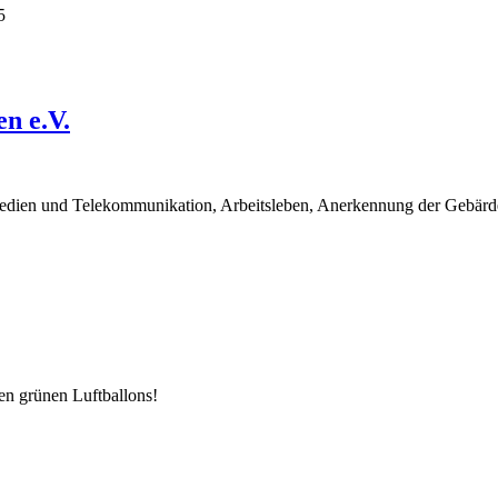
5
n e.V.
Medien und Telekommunikation, Arbeitsleben, Anerkennung der Gebärd
n grünen Luftballons!
...