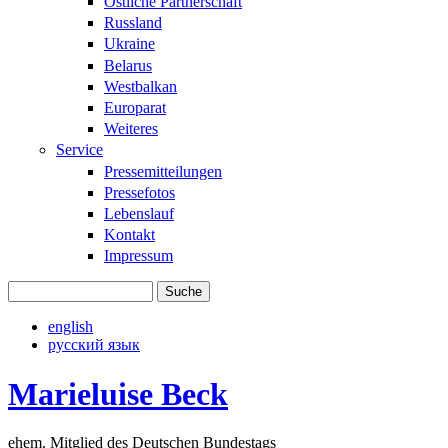
Östliche Partnerschaft
Russland
Ukraine
Belarus
Westbalkan
Europarat
Weiteres
Service
Pressemitteilungen
Pressefotos
Lebenslauf
Kontakt
Impressum
Suche
Suchformular
english
русский язык
Marieluise Beck
ehem. Mitglied des Deutschen Bundestags