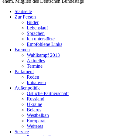
ehem. Mitglied des Deutschen Bundestags
Startseite
Zur Person
Bilder
Lebenslauf
Sprachen
Ich unterstütze
Empfohlene Links
Bremen
Wahlkampf 2013
Aktuelles
Termine
Parlament
Reden
Initiativen
Außenpolitik
Östliche Partnerschaft
Russland
Ukraine
Belarus
Westbalkan
Europarat
Weiteres
Service