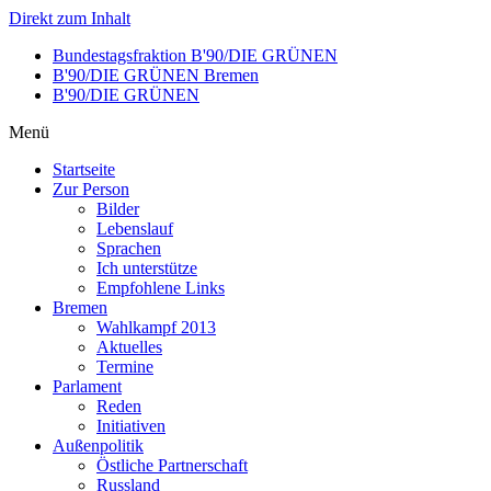
Direkt zum Inhalt
Bundestagsfraktion B'90/DIE GRÜNEN
B'90/DIE GRÜNEN Bremen
B'90/DIE GRÜNEN
Menü
Startseite
Zur Person
Bilder
Lebenslauf
Sprachen
Ich unterstütze
Empfohlene Links
Bremen
Wahlkampf 2013
Aktuelles
Termine
Parlament
Reden
Initiativen
Außenpolitik
Östliche Partnerschaft
Russland