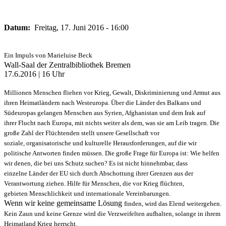
Datum:
Freitag, 17. Juni 2016 - 16:00
Ein Impuls von Marieluise Beck
Wall-Saal der Zentralbibliothek Bremen
17.6.2016 | 16 Uhr
Millionen Menschen fliehen vor Krieg, Gewalt,
Diskriminierung und Armut aus
ihren Heimatländern
nach Westeuropa. Über die Länder des
Balkans und
Südeuropas gelangen Menschen
aus Syrien, Afghanistan und dem Irak auf
ihrer
Flucht nach Europa, mit nichts weiter als dem,
was sie am Leib tragen. Die
große Zahl der
Flüchtenden stellt unsere Gesellschaft vor
soziale,
organisatorische und kulturelle Herausforderungen,
auf die wir
politische Antworten
finden müssen. Die große Frage für Europa ist:
Wie helfen
wir denen, die bei uns Schutz
suchen? Es ist nicht hinnehmbar, dass
einzelne
Länder der EU sich durch Abschottung ihrer
Grenzen aus der
Verantwortung ziehen. Hilfe
für Menschen, die vor Krieg flüchten,
gebieten
Menschlichkeit und internationale Vereinbarungen.
Wenn wir keine gemeinsame Lösung
finden, wird das Elend weitergehen.
Kein
Zaun und keine Grenze wird die Verzweifelten
aufhalten, solange in ihrem
Heimatland Krieg
herrscht.