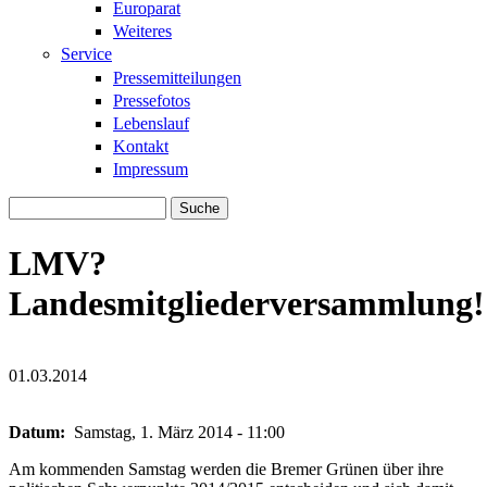
Europarat
Weiteres
Service
Pressemitteilungen
Pressefotos
Lebenslauf
Kontakt
Impressum
Suche
Suchformular
LMV?
Landesmitgliederversammlung!
01.03.2014
europawahl.jpeg
europawahl.jpeg
Datum:
Samstag, 1. März 2014 - 11:00
Am kommenden Samstag werden die Bremer Grünen über ihre