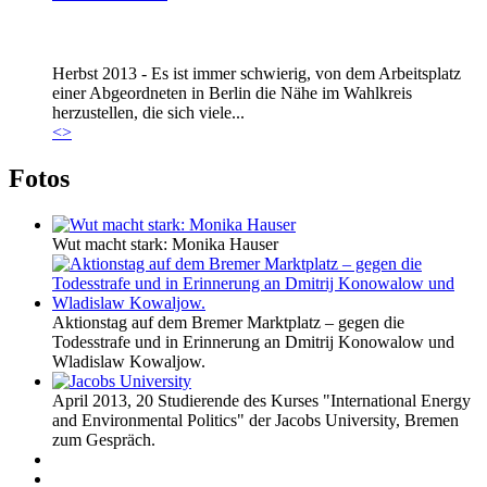
Marie_und_Wahlkreis.jpg
Herbst 2013 - Es ist immer schwierig, von dem Arbeitsplatz
Marie_und_Wahlkreis.jpg
einer Abgeordneten in Berlin die Nähe im Wahlkreis
herzustellen, die sich viele...
<
>
Fotos
Wut macht stark: Monika Hauser
Aktionstag auf dem Bremer Marktplatz – gegen die
Todesstrafe und in Erinnerung an Dmitrij Konowalow und
Wladislaw Kowaljow.
April 2013, 20 Studierende des Kurses "International Energy
and Environmental Politics" der Jacobs University, Bremen
zum Gespräch.