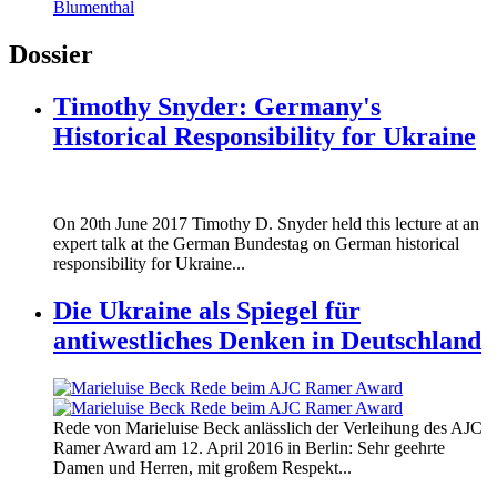
Blumenthal
Dossier
Timothy Snyder: Germany's
Historical Responsibility for Ukraine
170620_fg_ukraine_timothy_snyder.jp
On 20th June 2017 Timothy D. Snyder held this lecture at an
170620_fg_ukraine_timothy_snyder.jp
expert talk at the German Bundestag on German historical
responsibility for Ukraine...
Die Ukraine als Spiegel für
antiwestliches Denken in Deutschland
160412_ramer_award.jpg
Rede von Marieluise Beck anlässlich der Verleihung des AJC
160412_ramer_award.jpg
Ramer Award am 12. April 2016 in Berlin: Sehr geehrte
Damen und Herren, mit großem Respekt...