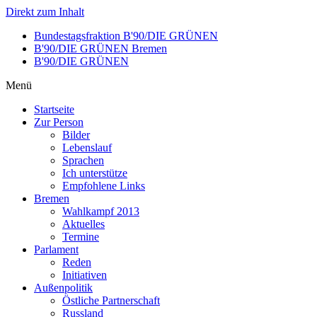
Direkt zum Inhalt
Bundestagsfraktion B'90/DIE GRÜNEN
B'90/DIE GRÜNEN Bremen
B'90/DIE GRÜNEN
Menü
Startseite
Zur Person
Bilder
Lebenslauf
Sprachen
Ich unterstütze
Empfohlene Links
Bremen
Wahlkampf 2013
Aktuelles
Termine
Parlament
Reden
Initiativen
Außenpolitik
Östliche Partnerschaft
Russland