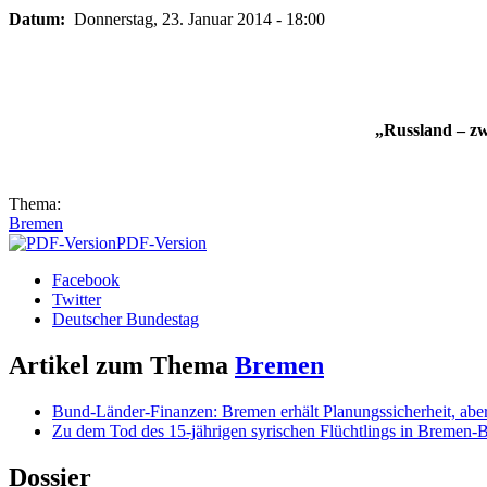
Datum:
Donnerstag, 23. Januar 2014 - 18:00
„Russland – z
Thema:
Bremen
PDF-Version
Facebook
Twitter
Deutscher Bundestag
Artikel zum Thema
Bremen
Bund-Länder-Finanzen: Bremen erhält Planungssicherheit, abe
Zu dem Tod des 15-jährigen syrischen Flüchtlings in Bremen-
Dossier