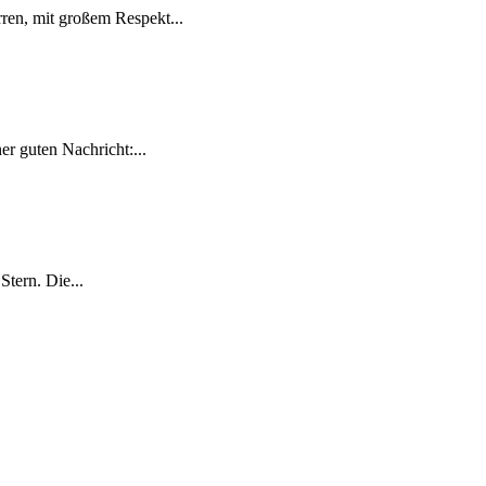
ren, mit großem Respekt...
r guten Nachricht:...
tern. Die...