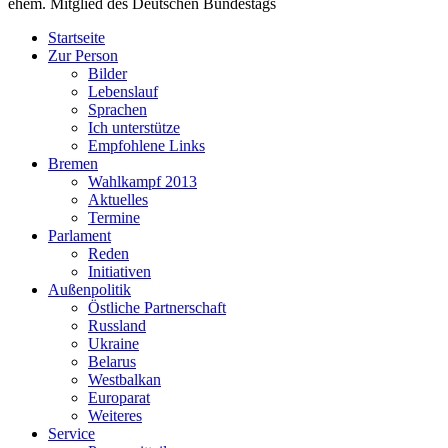
ehem. Mitglied des Deutschen Bundestags
Startseite
Zur Person
Bilder
Lebenslauf
Sprachen
Ich unterstütze
Empfohlene Links
Bremen
Wahlkampf 2013
Aktuelles
Termine
Parlament
Reden
Initiativen
Außenpolitik
Östliche Partnerschaft
Russland
Ukraine
Belarus
Westbalkan
Europarat
Weiteres
Service