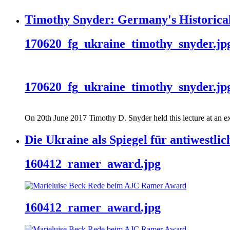
Timothy Snyder: Germany's Historical
170620_fg_ukraine_timothy_snyder.jp
170620_fg_ukraine_timothy_snyder.jp
On 20th June 2017 Timothy D. Snyder held this lecture at an ex
Die Ukraine als Spiegel für antiwestli
160412_ramer_award.jpg
160412_ramer_award.jpg