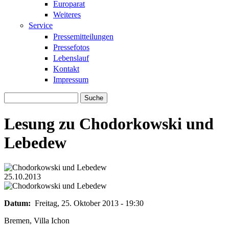
Europarat
Weiteres
Service
Pressemitteilungen
Pressefotos
Lebenslauf
Kontakt
Impressum
Suche
Suchformular
Lesung zu Chodorkowski und
Lebedew
25.10.2013
chodorkowskij_lebedew600.jpg
chodorkowskij_lebedew600.jpg
Datum:
Freitag, 25. Oktober 2013 - 19:30
Bremen, Villa Ichon