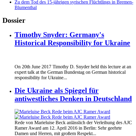
Zu dem Tod des 15-jährigen syrischen Flüchtlings in Bremen-
Blumenthal
Dossier
Timothy Snyder: Germany's
Historical Responsibility for Ukraine
170620_fg_ukraine_timothy_snyder.jp
On 20th June 2017 Timothy D. Snyder held this lecture at an
170620_fg_ukraine_timothy_snyder.jp
expert talk at the German Bundestag on German historical
responsibility for Ukraine...
Die Ukraine als Spiegel für
antiwestliches Denken in Deutschland
160412_ramer_award.jpg
Rede von Marieluise Beck anlässlich der Verleihung des AJC
160412_ramer_award.jpg
Ramer Award am 12. April 2016 in Berlin: Sehr geehrte
Damen und Herren, mit großem Respekt...