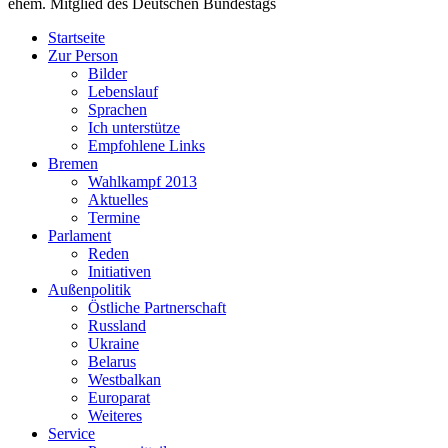
ehem. Mitglied des Deutschen Bundestags
Startseite
Zur Person
Bilder
Lebenslauf
Sprachen
Ich unterstütze
Empfohlene Links
Bremen
Wahlkampf 2013
Aktuelles
Termine
Parlament
Reden
Initiativen
Außenpolitik
Östliche Partnerschaft
Russland
Ukraine
Belarus
Westbalkan
Europarat
Weiteres
Service