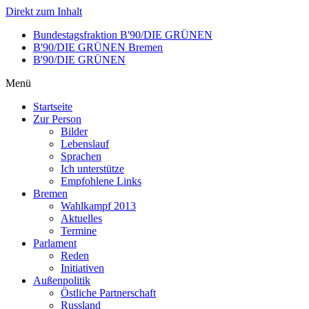
Direkt zum Inhalt
Bundestagsfraktion B'90/DIE GRÜNEN
B'90/DIE GRÜNEN Bremen
B'90/DIE GRÜNEN
Menü
Startseite
Zur Person
Bilder
Lebenslauf
Sprachen
Ich unterstütze
Empfohlene Links
Bremen
Wahlkampf 2013
Aktuelles
Termine
Parlament
Reden
Initiativen
Außenpolitik
Östliche Partnerschaft
Russland