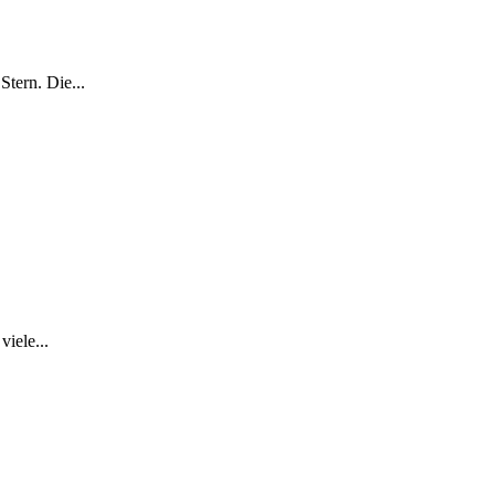
tern. Die...
iele...