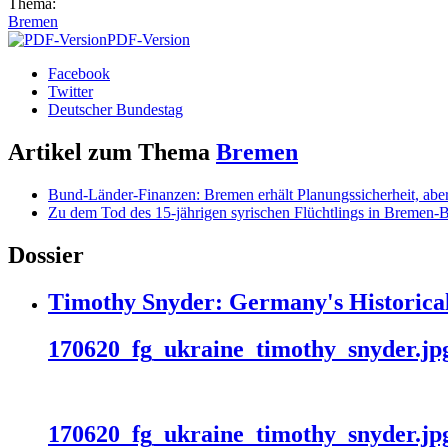
Thema:
Bremen
PDF-Version
Facebook
Twitter
Deutscher Bundestag
Artikel zum Thema
Bremen
Bund-Länder-Finanzen: Bremen erhält Planungssicherheit, abe
Zu dem Tod des 15-jährigen syrischen Flüchtlings in Bremen-
Dossier
Timothy Snyder: Germany's Historical
170620_fg_ukraine_timothy_snyder.jp
170620_fg_ukraine_timothy_snyder.jp