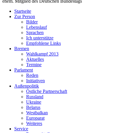
ehem. Mitglied des Deutschen Bundestags
Startseite
Zur Person
Bilder
Lebenslauf
Sprachen
Ich unterstütze
Empfohlene Links
Bremen
Wahlkampf 2013
Aktuelles
Termine
Parlament
Reden
Initiativen
Außenpolitik
Östliche Partnerschaft
Russland
Ukraine
Belarus
Westbalkan
Europarat
Weiteres
Service