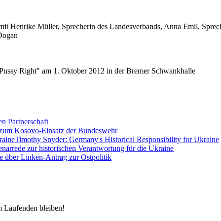
it Henrike Müller, Sprecherin des Landesverbands, Anna Emil, Sprec
 Dogan
"Pussy Right" am 1. Oktober 2012 in der Bremer Schwankhalle
en Partnerschaft
 zum Kosovo-Einsatz der Bundeswehr
Timothy Snyder: Germany's Historical Responsibility for Ukraine
enarrede zur historischen Verantwortung für die Ukraine
e über Linken-Antrag zur Ostpolitik
m Laufenden bleiben!