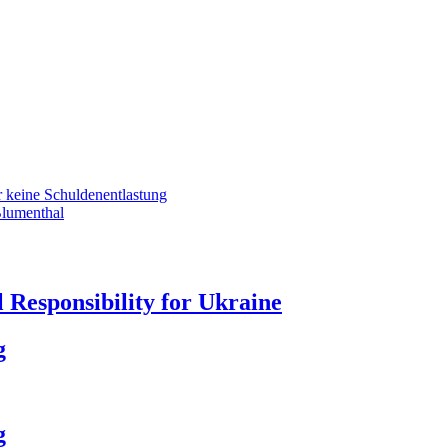
r keine Schuldenentlastung
Blumenthal
 Responsibility for Ukraine
g
g