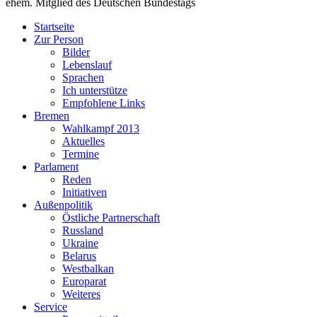
ehem. Mitglied des Deutschen Bundestags
Startseite
Zur Person
Bilder
Lebenslauf
Sprachen
Ich unterstütze
Empfohlene Links
Bremen
Wahlkampf 2013
Aktuelles
Termine
Parlament
Reden
Initiativen
Außenpolitik
Östliche Partnerschaft
Russland
Ukraine
Belarus
Westbalkan
Europarat
Weiteres
Service