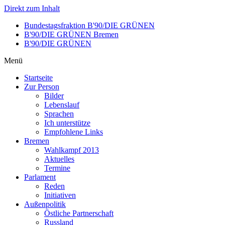
Direkt zum Inhalt
Bundestagsfraktion B'90/DIE GRÜNEN
B'90/DIE GRÜNEN Bremen
B'90/DIE GRÜNEN
Menü
Startseite
Zur Person
Bilder
Lebenslauf
Sprachen
Ich unterstütze
Empfohlene Links
Bremen
Wahlkampf 2013
Aktuelles
Termine
Parlament
Reden
Initiativen
Außenpolitik
Östliche Partnerschaft
Russland