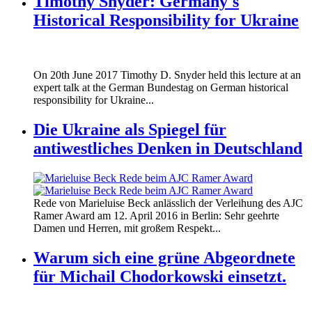
Timothy Snyder: Germany's
Historical Responsibility for Ukraine
170620_fg_ukraine_timothy_snyder.jp
On 20th June 2017 Timothy D. Snyder held this lecture at an
170620_fg_ukraine_timothy_snyder.jp
expert talk at the German Bundestag on German historical
responsibility for Ukraine...
Die Ukraine als Spiegel für
antiwestliches Denken in Deutschland
160412_ramer_award.jpg
Rede von Marieluise Beck anlässlich der Verleihung des AJC
160412_ramer_award.jpg
Ramer Award am 12. April 2016 in Berlin: Sehr geehrte
Damen und Herren, mit großem Respekt...
Warum sich eine grüne Abgeordnete
für Michail Chodorkowski einsetzt.