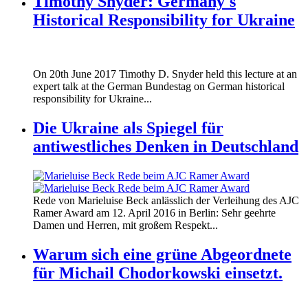
Timothy Snyder: Germany's
Historical Responsibility for Ukraine
170620_fg_ukraine_timothy_snyder.jp
On 20th June 2017 Timothy D. Snyder held this lecture at an
170620_fg_ukraine_timothy_snyder.jp
expert talk at the German Bundestag on German historical
responsibility for Ukraine...
Die Ukraine als Spiegel für
antiwestliches Denken in Deutschland
160412_ramer_award.jpg
Rede von Marieluise Beck anlässlich der Verleihung des AJC
160412_ramer_award.jpg
Ramer Award am 12. April 2016 in Berlin: Sehr geehrte
Damen und Herren, mit großem Respekt...
Warum sich eine grüne Abgeordnete
für Michail Chodorkowski einsetzt.