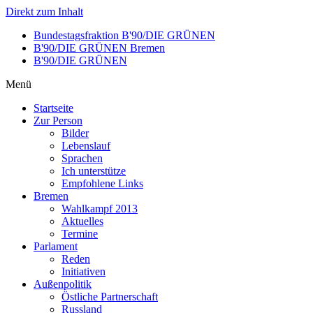
Direkt zum Inhalt
Bundestagsfraktion B'90/DIE GRÜNEN
B'90/DIE GRÜNEN Bremen
B'90/DIE GRÜNEN
Menü
Startseite
Zur Person
Bilder
Lebenslauf
Sprachen
Ich unterstütze
Empfohlene Links
Bremen
Wahlkampf 2013
Aktuelles
Termine
Parlament
Reden
Initiativen
Außenpolitik
Östliche Partnerschaft
Russland