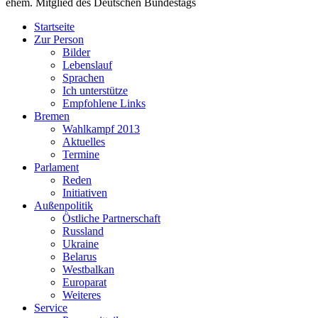
ehem. Mitglied des Deutschen Bundestags
Startseite
Zur Person
Bilder
Lebenslauf
Sprachen
Ich unterstütze
Empfohlene Links
Bremen
Wahlkampf 2013
Aktuelles
Termine
Parlament
Reden
Initiativen
Außenpolitik
Östliche Partnerschaft
Russland
Ukraine
Belarus
Westbalkan
Europarat
Weiteres
Service