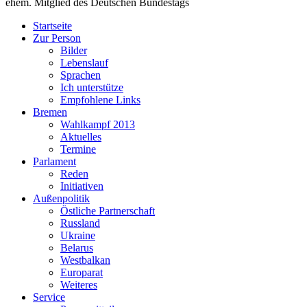
ehem. Mitglied des Deutschen Bundestags
Startseite
Zur Person
Bilder
Lebenslauf
Sprachen
Ich unterstütze
Empfohlene Links
Bremen
Wahlkampf 2013
Aktuelles
Termine
Parlament
Reden
Initiativen
Außenpolitik
Östliche Partnerschaft
Russland
Ukraine
Belarus
Westbalkan
Europarat
Weiteres
Service