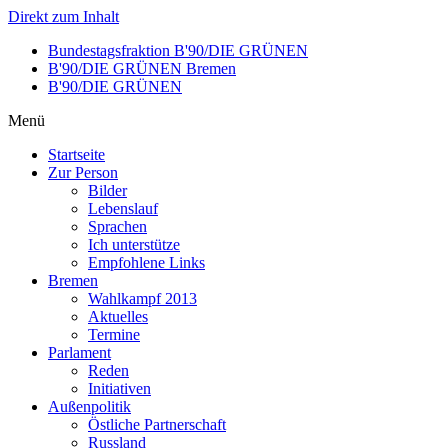
Direkt zum Inhalt
Bundestagsfraktion B'90/DIE GRÜNEN
B'90/DIE GRÜNEN Bremen
B'90/DIE GRÜNEN
Menü
Startseite
Zur Person
Bilder
Lebenslauf
Sprachen
Ich unterstütze
Empfohlene Links
Bremen
Wahlkampf 2013
Aktuelles
Termine
Parlament
Reden
Initiativen
Außenpolitik
Östliche Partnerschaft
Russland