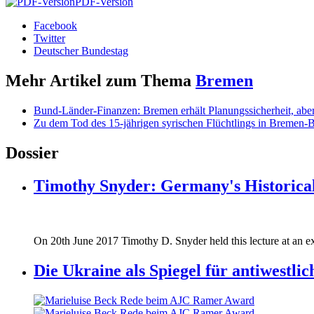
PDF-Version
Facebook
Twitter
Deutscher Bundestag
Mehr Artikel zum Thema
Bremen
Bund-Länder-Finanzen: Bremen erhält Planungssicherheit, abe
Zu dem Tod des 15-jährigen syrischen Flüchtlings in Bremen-
Dossier
Timothy Snyder: Germany's Historical
170620_fg_ukraine_timothy_snyder.jp
On 20th June 2017 Timothy D. Snyder held this lecture at an ex
170620_fg_ukraine_timothy_snyder.jp
Die Ukraine als Spiegel für antiwestli