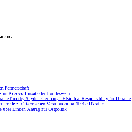
archie.
en Partnerschaft
 zum Kosovo-Einsatz der Bundeswehr
Timothy Snyder: Germany's Historical Responsibility for Ukraine
enarrede zur historischen Verantwortung für die Ukraine
e über Linken-Antrag zur Ostpolitik