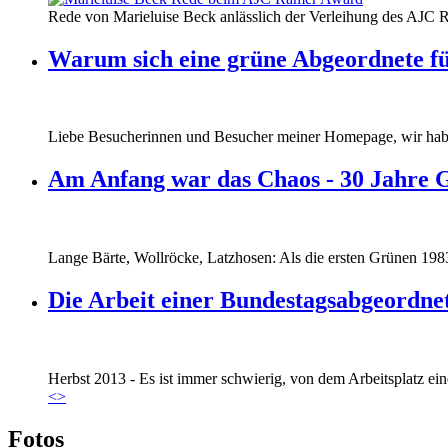
160412_ramer_award.jpg
Rede von Marieluise Beck anlässlich der Verleihung des AJC 
160412_ramer_award.jpg
Warum sich eine grüne Abgeordnete fü
Liebe Besucherinnen und Besucher meiner Homepage, wir haben
Am Anfang war das Chaos - 30 Jahre 
Lange Bärte, Wollröcke, Latzhosen: Als die ersten Grünen 1983
Die Arbeit einer Bundestagsabgeordne
Marie_und_Wahlkreis.jpg
Herbst 2013 - Es ist immer schwierig, von dem Arbeitsplatz eine
Marie_und_Wahlkreis.jpg
<
>
Fotos