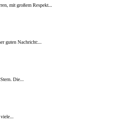
ren, mit großem Respekt...
r guten Nachricht:...
tern. Die...
iele...