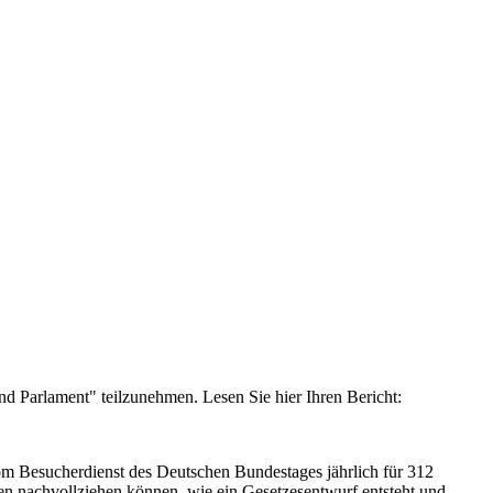
d Parlament" teilzunehmen. Lesen Sie hier Ihren Bericht:
om Besucherdienst des Deutschen Bundestages jährlich für 312
hen nachvollziehen können, wie ein Gesetzesentwurf entsteht und