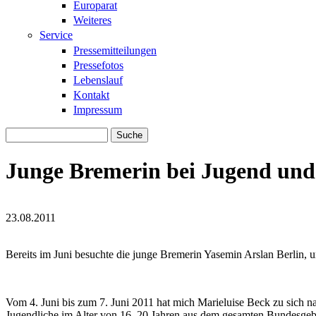
Europarat
Weiteres
Service
Pressemitteilungen
Pressefotos
Lebenslauf
Kontakt
Impressum
Suche
Suchformular
Junge Bremerin bei Jugend und
23.08.2011
Yasemin_Arslan.jpg
Yasemin_Arslan.jpg
Bereits im Juni besuchte die junge Bremerin Yasemin Arslan Berlin, 
Vom 4. Juni bis zum 7. Juni 2011 hat mich Marieluise Beck zu sich 
Jugendliche im Alter von 16–20 Jahren aus dem gesamten Bundesgebiet