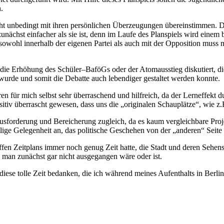
.
ht unbedingt mit ihren persönlichen Überzeugungen übereinstimmen. Da
 zunächst einfacher als sie ist, denn im Laufe des Planspiels wird einem
 sowohl innerhalb der eigenen Partei als auch mit der Opposition mus
 Erhöhung des Schüler–BaföGs oder der Atomausstieg diskutiert, die 
wurde und somit die Debatte auch lebendiger gestaltet werden konnte.
n für mich selbst sehr überraschend und hilfreich, da der Lerneffekt d
positiv überrascht gewesen, dass uns die „originalen Schauplätze“, wie
erausforderung und Bereicherung zugleich, da es kaum vergleichbare Proje
nmalige Gelegenheit an, das politische Geschehen von der „anderen“ Seite
traffen Zeitplans immer noch genug Zeit hatte, die Stadt und deren Se
m man zunächst gar nicht ausgegangen wäre oder ist.
iese tolle Zeit bedanken, die ich während meines Aufenthalts in Berlin 