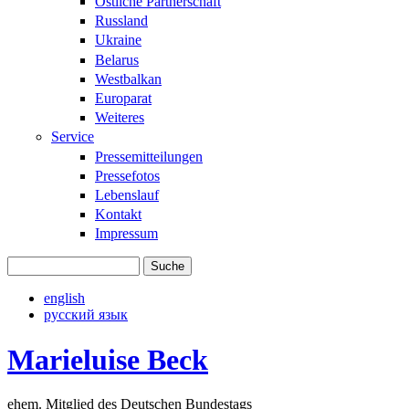
Östliche Partnerschaft
Russland
Ukraine
Belarus
Westbalkan
Europarat
Weiteres
Service
Pressemitteilungen
Pressefotos
Lebenslauf
Kontakt
Impressum
Suche
Suchformular
english
русский язык
Marieluise Beck
ehem. Mitglied des Deutschen Bundestags