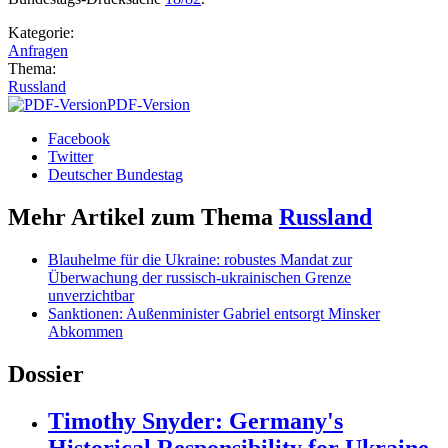
Kategorie:
Anfragen
Thema:
Russland
PDF-Version
Facebook
Twitter
Deutscher Bundestag
Mehr Artikel zum Thema
Russland
Blauhelme für die Ukraine: robustes Mandat zur
Überwachung der russisch-ukrainischen Grenze
unverzichtbar
Sanktionen: Außenminister Gabriel entsorgt Minsker
Abkommen
Dossier
Timothy Snyder: Germany's
Historical Responsibility for Ukraine