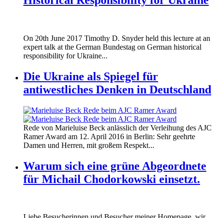
170620_fg_ukraine_timothy_snyder.jp
On 20th June 2017 Timothy D. Snyder held this lecture at an
170620_fg_ukraine_timothy_snyder.jp
expert talk at the German Bundestag on German historical
responsibility for Ukraine...
Die Ukraine als Spiegel für
antiwestliches Denken in Deutschland
160412_ramer_award.jpg
Rede von Marieluise Beck anlässlich der Verleihung des AJC
160412_ramer_award.jpg
Ramer Award am 12. April 2016 in Berlin: Sehr geehrte
Damen und Herren, mit großem Respekt...
Warum sich eine grüne Abgeordnete
für Michail Chodorkowski einsetzt.
Liebe Besucherinnen und Besucher meiner Homepage, wir