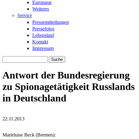
Europarat
Weiteres
Service
Pressemitteilungen
Pressefotos
Lebenslauf
Kontakt
Impressum
Suche
Suchformular
Antwort der Bundesregierung
zu Spionagetätigkeit Russlands
in Deutschland
22.11.2013
ru_flagge_09.jpg
ru_flagge_09.jpg
Marieluise Beck (Bremen):