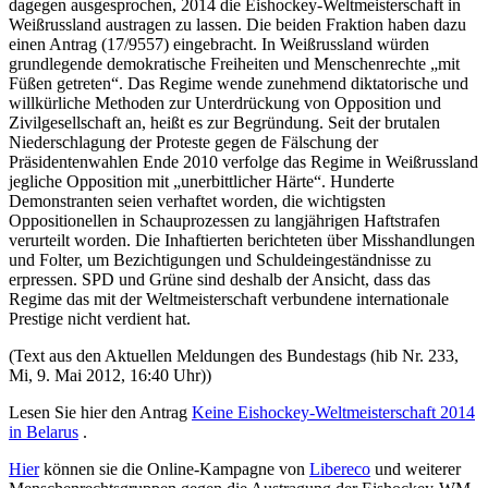
dagegen ausgesprochen, 2014 die Eishockey-Weltmeisterschaft in
Weißrussland austragen zu lassen. Die beiden Fraktion haben dazu
einen Antrag (17/9557) eingebracht. In Weißrussland würden
grundlegende demokratische Freiheiten und Menschenrechte „mit
Füßen getreten“. Das Regime wende zunehmend diktatorische und
willkürliche Methoden zur Unterdrückung von Opposition und
Zivilgesellschaft an, heißt es zur Begründung. Seit der brutalen
Niederschlagung der Proteste gegen de Fälschung der
Präsidentenwahlen Ende 2010 verfolge das Regime in Weißrussland
jegliche Opposition mit „unerbittlicher Härte“. Hunderte
Demonstranten seien verhaftet worden, die wichtigsten
Oppositionellen in Schauprozessen zu langjährigen Haftstrafen
verurteilt worden. Die Inhaftierten berichteten über Misshandlungen
und Folter, um Bezichtigungen und Schuldeingeständnisse zu
erpressen. SPD und Grüne sind deshalb der Ansicht, dass das
Regime das mit der Weltmeisterschaft verbundene internationale
Prestige nicht verdient hat.
(Text aus den Aktuellen Meldungen des Bundestags (hib Nr. 233,
Mi, 9. Mai 2012, 16:40 Uhr))
Lesen Sie hier den Antrag
Keine Eishockey-Weltmeisterschaft 2014
in Belarus
.
Hier
können sie die Online-Kampagne von
Libereco
und weiterer