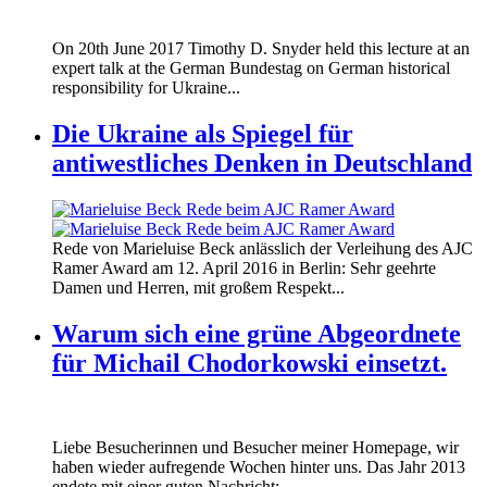
170620_fg_ukraine_timothy_snyder.jp
On 20th June 2017 Timothy D. Snyder held this lecture at an
170620_fg_ukraine_timothy_snyder.jp
expert talk at the German Bundestag on German historical
responsibility for Ukraine...
Die Ukraine als Spiegel für
antiwestliches Denken in Deutschland
160412_ramer_award.jpg
Rede von Marieluise Beck anlässlich der Verleihung des AJC
160412_ramer_award.jpg
Ramer Award am 12. April 2016 in Berlin: Sehr geehrte
Damen und Herren, mit großem Respekt...
Warum sich eine grüne Abgeordnete
für Michail Chodorkowski einsetzt.
Liebe Besucherinnen und Besucher meiner Homepage, wir
haben wieder aufregende Wochen hinter uns. Das Jahr 2013
endete mit einer guten Nachricht:...