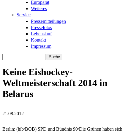
Europarat
Weiteres
Service
Pressemitteilungen
Pressefotos
Lebenslauf
Kontakt
Impressum
Suche
Suchformular
Keine Eishockey-
Weltmeisterschaft 2014 in
Belarus
21.08.2012
eishockeybelarus180_04.jpg
eishockeybelarus180_04.jpg
Berlin: (hib/BOB) SPD und Bündnis 90/Die Grünen haben sich