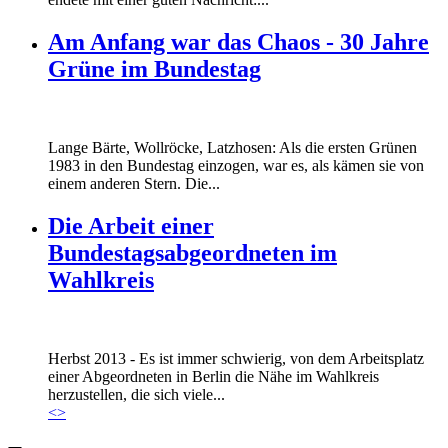
Am Anfang war das Chaos - 30 Jahre
Grüne im Bundestag
Lange Bärte, Wollröcke, Latzhosen: Als die ersten Grünen
1983 in den Bundestag einzogen, war es, als kämen sie von
einem anderen Stern. Die...
Die Arbeit einer
Bundestagsabgeordneten im
Wahlkreis
Marie_und_Wahlkreis.jpg
Herbst 2013 - Es ist immer schwierig, von dem Arbeitsplatz
Marie_und_Wahlkreis.jpg
einer Abgeordneten in Berlin die Nähe im Wahlkreis
herzustellen, die sich viele...
<
>