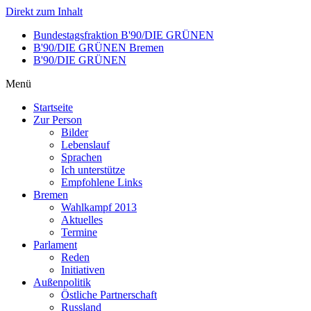
Direkt zum Inhalt
Bundestagsfraktion B'90/DIE GRÜNEN
B'90/DIE GRÜNEN Bremen
B'90/DIE GRÜNEN
Menü
Startseite
Zur Person
Bilder
Lebenslauf
Sprachen
Ich unterstütze
Empfohlene Links
Bremen
Wahlkampf 2013
Aktuelles
Termine
Parlament
Reden
Initiativen
Außenpolitik
Östliche Partnerschaft
Russland