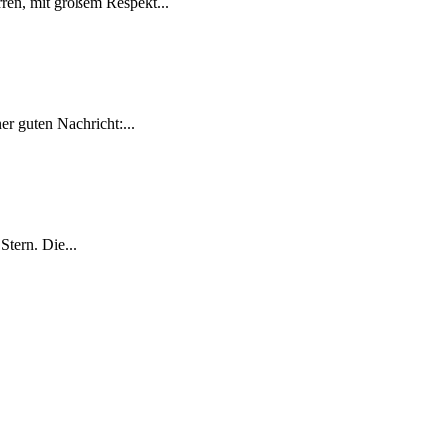
ren, mit großem Respekt...
r guten Nachricht:...
tern. Die...