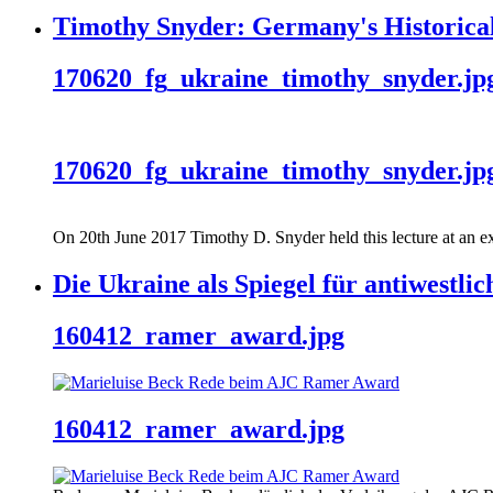
Timothy Snyder: Germany's Historical
170620_fg_ukraine_timothy_snyder.jp
170620_fg_ukraine_timothy_snyder.jp
On 20th June 2017 Timothy D. Snyder held this lecture at an ex
Die Ukraine als Spiegel für antiwestli
160412_ramer_award.jpg
160412_ramer_award.jpg