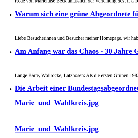
Rede von Marieluise Beck anlässlich der Verleihung des AJC 
Warum sich eine grüne Abgeordnete fü
Liebe Besucherinnen und Besucher meiner Homepage, wir haben
Am Anfang war das Chaos - 30 Jahre 
Lange Bärte, Wollröcke, Latzhosen: Als die ersten Grünen 1983
Die Arbeit einer Bundestagsabgeordne
Marie_und_Wahlkreis.jpg
Marie_und_Wahlkreis.jpg