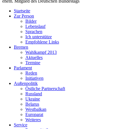
ehem. Mitglied des Deutschen Bundestags
Startseite
Zur Person
Bilder
Lebenslauf
Sprachen
Ich unterstütze
Empfohlene Links
Bremen
Wahlkampf 2013
Aktuelles
Termine
Parlament
Reden
Initiativen
Außenpolitik
Östliche Partnerschaft
Russland
Ukraine
Belarus
Westbalkan
Europarat
Weiteres
Service