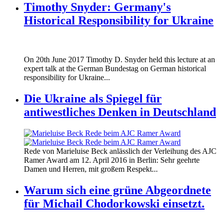
Timothy Snyder: Germany's
Historical Responsibility for Ukraine
170620_fg_ukraine_timothy_snyder.jp
On 20th June 2017 Timothy D. Snyder held this lecture at an
170620_fg_ukraine_timothy_snyder.jp
expert talk at the German Bundestag on German historical
responsibility for Ukraine...
Die Ukraine als Spiegel für
antiwestliches Denken in Deutschland
160412_ramer_award.jpg
Rede von Marieluise Beck anlässlich der Verleihung des AJC
160412_ramer_award.jpg
Ramer Award am 12. April 2016 in Berlin: Sehr geehrte
Damen und Herren, mit großem Respekt...
Warum sich eine grüne Abgeordnete
für Michail Chodorkowski einsetzt.