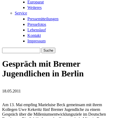
Europarat
Weiteres
Service
Pressemitteilungen
Pressefotos
Lebenslauf
Kontakt
Impressum
Suche
Suchformular
Gespräch mit Bremer
Jugendlichen in Berlin
18.05.2011
DSC_0520.JPG
DSC_0520.JPG
Am 13. Mai empfing Marieluise Beck gemeinsam mit ihrem
Kollegen Uwe Kekeritz fünf Bremer Jugendliche zu einem
Gespräch über die Milleniumsentwicklungsziele im Deutschen