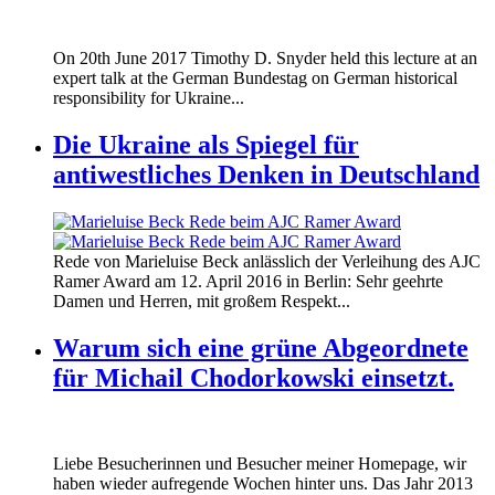
170620_fg_ukraine_timothy_snyder.jp
On 20th June 2017 Timothy D. Snyder held this lecture at an
170620_fg_ukraine_timothy_snyder.jp
expert talk at the German Bundestag on German historical
responsibility for Ukraine...
Die Ukraine als Spiegel für
antiwestliches Denken in Deutschland
160412_ramer_award.jpg
Rede von Marieluise Beck anlässlich der Verleihung des AJC
160412_ramer_award.jpg
Ramer Award am 12. April 2016 in Berlin: Sehr geehrte
Damen und Herren, mit großem Respekt...
Warum sich eine grüne Abgeordnete
für Michail Chodorkowski einsetzt.
Liebe Besucherinnen und Besucher meiner Homepage, wir
haben wieder aufregende Wochen hinter uns. Das Jahr 2013