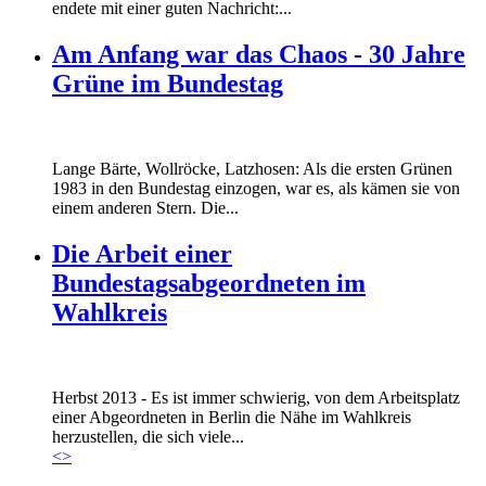
endete mit einer guten Nachricht:...
Am Anfang war das Chaos - 30 Jahre
Grüne im Bundestag
Lange Bärte, Wollröcke, Latzhosen: Als die ersten Grünen
1983 in den Bundestag einzogen, war es, als kämen sie von
einem anderen Stern. Die...
Die Arbeit einer
Bundestagsabgeordneten im
Wahlkreis
Marie_und_Wahlkreis.jpg
Herbst 2013 - Es ist immer schwierig, von dem Arbeitsplatz
Marie_und_Wahlkreis.jpg
einer Abgeordneten in Berlin die Nähe im Wahlkreis
herzustellen, die sich viele...
<
>