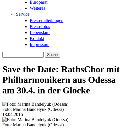
Europarat
Weiteres
Service
Pressemitteilungen
Pressefotos
Lebenslauf
Kontakt
Impressum
Suche
Suchformular
Save the Date: RathsChor mit
Philharmonikern aus Odessa
am 30.4. in der Glocke
Foto: Marina Bandelyuk (Odessa)
jan_huebner.jpg
18.04.2016
Foto: Marina Bandelyuk (Odessa)
jan_huebner.jpg