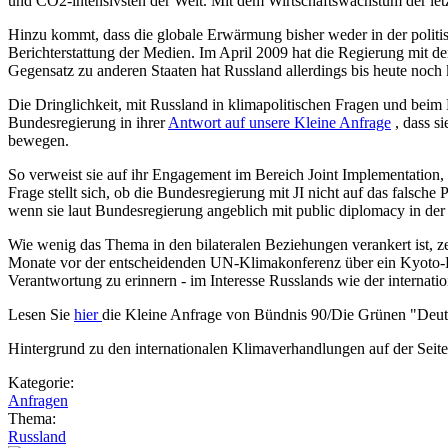
und CO2-intensivsten der Welt. Mit dem Wirtschaftswachstum der letzt
Hinzu kommt, dass die globale Erwärmung bisher weder in der politisc
Berichterstattung der Medien. Im April 2009 hat die Regierung mit d
Gegensatz zu anderen Staaten hat Russland allerdings bis heute noch k
Die Dringlichkeit, mit Russland in klimapolitischen Fragen und beim
Bundesregierung in ihrer
Antwort auf unsere Kleine Anfrage
, dass s
bewegen.
So verweist sie auf ihr Engagement im Bereich Joint Implementation, v
Frage stellt sich, ob die Bundesregierung mit JI nicht auf das falsche
wenn sie laut Bundesregierung angeblich mit public diplomacy in der 
Wie wenig das Thema in den bilateralen Beziehungen verankert ist, z
Monate vor der entscheidenden UN-Klimakonferenz über ein Kyoto-Pl
Verantwortung zu erinnern - im Interesse Russlands wie der internati
Lesen Sie
hier
die Kleine Anfrage von Bündnis 90/Die Grünen "Deut
Hintergrund zu den internationalen Klimaverhandlungen auf der Seit
Kategorie:
Anfragen
Thema:
Russland