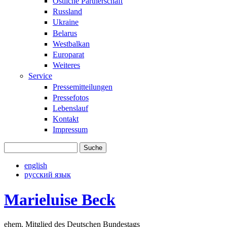
Östliche Partnerschaft
Russland
Ukraine
Belarus
Westbalkan
Europarat
Weiteres
Service
Pressemitteilungen
Pressefotos
Lebenslauf
Kontakt
Impressum
Suche
Suchformular
english
русский язык
Marieluise Beck
ehem. Mitglied des Deutschen Bundestags