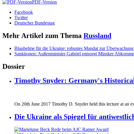
PDF-Version
Facebook
Twitter
Deutscher Bundestag
Mehr Artikel zum Thema
Russland
Blauhelme für die Ukraine: robustes Mandat zur Überwachung 
Sanktionen: Außenminister Gabriel entsorgt Minsker Abkomm
Dossier
Timothy Snyder: Germany's Historical
170620_fg_ukraine_timothy_snyder.jp
On 20th June 2017 Timothy D. Snyder held this lecture at an ex
170620_fg_ukraine_timothy_snyder.jp
Die Ukraine als Spiegel für antiwestli