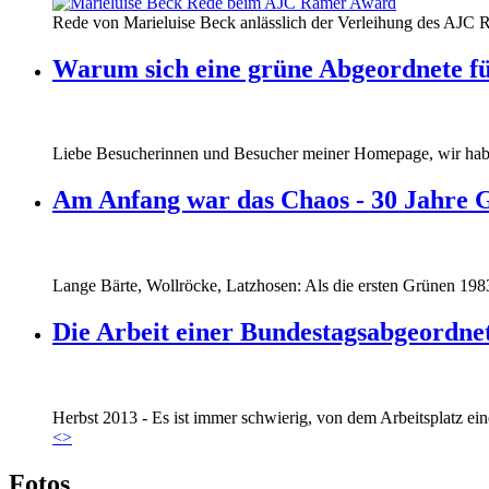
160412_ramer_award.jpg
Rede von Marieluise Beck anlässlich der Verleihung des AJC 
160412_ramer_award.jpg
Warum sich eine grüne Abgeordnete fü
Liebe Besucherinnen und Besucher meiner Homepage, wir haben
Am Anfang war das Chaos - 30 Jahre 
Lange Bärte, Wollröcke, Latzhosen: Als die ersten Grünen 1983
Die Arbeit einer Bundestagsabgeordne
Marie_und_Wahlkreis.jpg
Herbst 2013 - Es ist immer schwierig, von dem Arbeitsplatz eine
Marie_und_Wahlkreis.jpg
<
>
Fotos