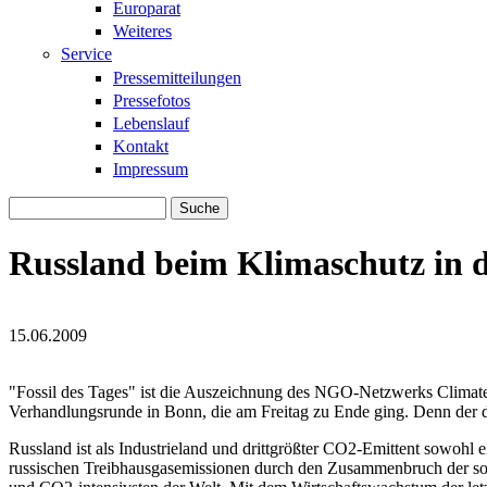
Europarat
Weiteres
Service
Pressemitteilungen
Pressefotos
Lebenslauf
Kontakt
Impressum
Suche
Suchformular
Russland beim Klimaschutz in d
15.06.2009
unfcc.jpg
unfcc.jpg
"Fossil des Tages" ist die Auszeichnung des NGO-Netzwerks Climate
Verhandlungsrunde in Bonn, die am Freitag zu Ende ging. Denn der d
Russland ist als Industrieland und drittgrößter CO2-Emittent sowohl 
russischen Treibhausgasemissionen durch den Zusammenbruch der sowj