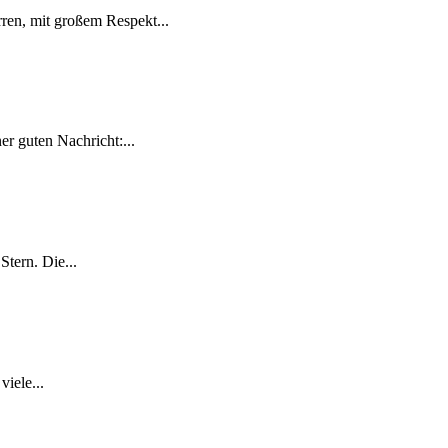
ren, mit großem Respekt...
r guten Nachricht:...
tern. Die...
iele...