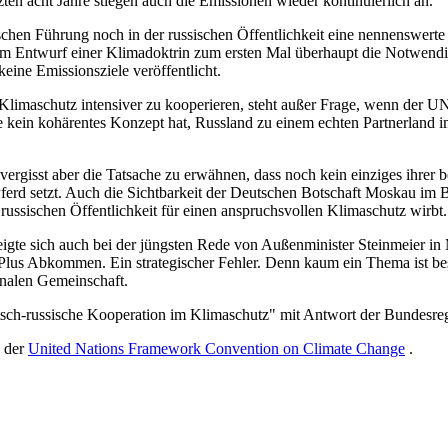
en acht Jahre stiegen auch die Emissionen wieder kontinuierlich an.
hen Führung noch in der russischen Öffentlichkeit eine nennenswerte Ro
em Entwurf einer Klimadoktrin zum ersten Mal überhaupt die Notwendig
eine Emissionsziele veröffentlicht.
 Klimaschutz intensiver zu kooperieren, steht außer Frage, wenn der UN
ie kein kohärentes Konzept hat, Russland zu einem echten Partnerland 
ergisst aber die Tatsache zu erwähnen, dass noch kein einziges ihrer b
 Pferd setzt. Auch die Sichtbarkeit der Deutschen Botschaft Moskau im B
russischen Öffentlichkeit für einen anspruchsvollen Klimaschutz wirbt.
eigte sich auch bei der jüngsten Rede von Außenminister Steinmeier in
us Abkommen. Ein strategischer Fehler. Denn kaum ein Thema ist bes
onalen Gemeinschaft.
sch-russische Kooperation im Klimaschutz" mit Antwort der Bundesre
e der
United Nations Framework Convention on Climate Change
.