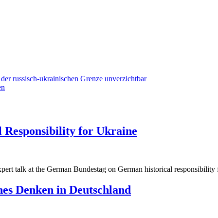
der russisch-ukrainischen Grenze unverzichtbar
en
 Responsibility for Ukraine
g
pert talk at the German Bundestag on German historical responsibility 
g
ches Denken in Deutschland