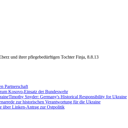
erz und ihrer pflegebedürftigen Tochter Finja, 8.8.13
en Partnerschaft
 zum Kosovo-Einsatz der Bundeswehr
Timothy Snyder: Germany's Historical Responsibility for Ukraine
enarrede zur historischen Verantwortung für die Ukraine
e über Linken-Antrag zur Ostpolitik