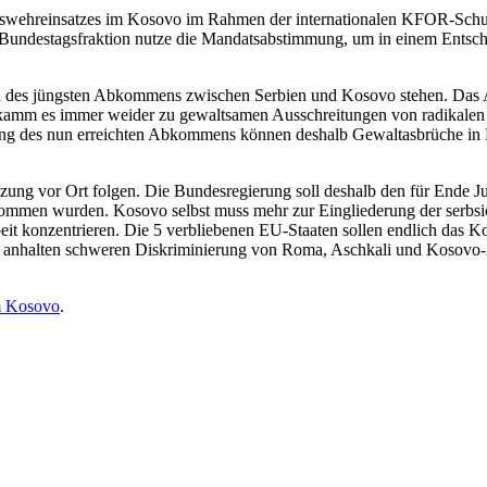
swehreinsatzes im Kosovo im Rahmen der internationalen KFOR-Schut
undestagsfraktion nutze die Mandatsabstimmung, um in einem Entschlie
es jüngsten Abkommens zwischen Serbien und Kosovo stehen. Das Abk
 kamm es immer weider zu gewaltsamen Ausschreitungen von radikalen s
ung des nun erreichten Abkommens können deshalb Gewaltasbrüche in
 vor Ort folgen. Die Bundesregierung soll deshalb den für Ende Jun
ommen wurden. Kosovo selbst muss mehr zur Eingliederung der serbs
it konzentrieren. Die 5 verbliebenen EU-Staaten sollen endlich das
er anhalten schweren Diskriminierung von Roma, Aschkali und Kosov
m Kosovo
.