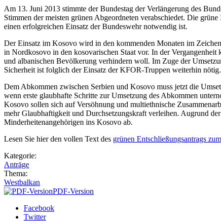
Am 13. Juni 2013 stimmte der Bundestag der Verlängerung des Bund
Stimmen der meisten grünen Abgeordneten verabschiedet. Die grüne B
einen erfolgreichen Einsatz der Bundeswehr notwendig ist.
Der Einsatz im Kosovo wird in den kommenden Monaten im Zeichen d
in Nordkosovo in den kosovarischen Staat vor. In der Vergangenheit
und albanischen Bevölkerung verhindern woll. Im Zuge der Umsetz
Sicherheit ist folglich der Einsatz der KFOR-Truppen weiterhin nötig.
Dem Abkommen zwischen Serbien und Kosovo muss jetzt die Umsetzung
wenn erste glaubhafte Schritte zur Umsetzung des Abkommen untern
Kosovo sollen sich auf Versöhnung und multiethnische Zusammenarbe
mehr Glaubhaftigkeit und Durchsetzungskraft verleihen. Augrund d
Minderheitenangehörigen ins Kosovo ab.
Lesen Sie hier den vollen Text des
grünen Entschließungsantrags zu
Kategorie:
Anträge
Thema:
Westbalkan
PDF-Version
Facebook
Twitter