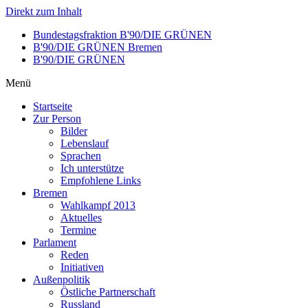
Direkt zum Inhalt
Bundestagsfraktion B'90/DIE GRÜNEN
B'90/DIE GRÜNEN Bremen
B'90/DIE GRÜNEN
Menü
Startseite
Zur Person
Bilder
Lebenslauf
Sprachen
Ich unterstütze
Empfohlene Links
Bremen
Wahlkampf 2013
Aktuelles
Termine
Parlament
Reden
Initiativen
Außenpolitik
Östliche Partnerschaft
Russland