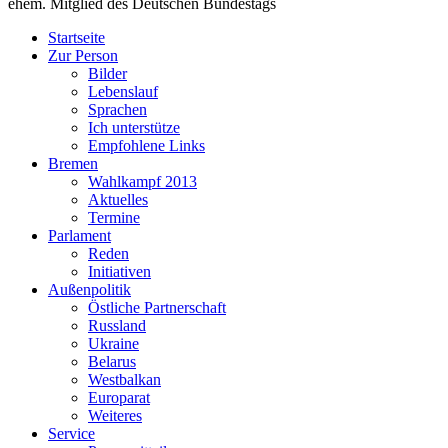
ehem. Mitglied des Deutschen Bundestags
Startseite
Zur Person
Bilder
Lebenslauf
Sprachen
Ich unterstütze
Empfohlene Links
Bremen
Wahlkampf 2013
Aktuelles
Termine
Parlament
Reden
Initiativen
Außenpolitik
Östliche Partnerschaft
Russland
Ukraine
Belarus
Westbalkan
Europarat
Weiteres
Service