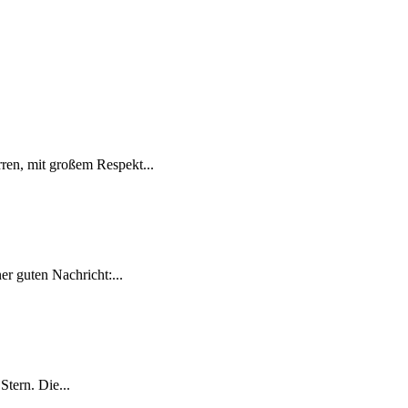
ren, mit großem Respekt...
r guten Nachricht:...
tern. Die...