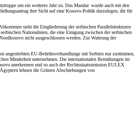
ztruppe um ein weiteres Jahr zu. Das Mandat wurde auch mit den
ßungsantrag ihre Sicht auf eine Kosovo-Politik darzulegen, die für
ommen sieht die Eingliederung der serbischen Parallelstrukturen
erbischen Nationalisten, die eine Einigung zwischen der serbischen
 Nordkosovo nicht ausgeschlossen werden. Zur Wahrung der
i angestrebten EU-Beitrittsverhandlunge mit Serbien nur zustimmen,
ichen Minderheit unternehmen. Die internationalen Bemühungen im
 Kosovo anerkennen und so auch der Rechtsstaatssmission EULEX
o-Ägyptern lehnen die Grünen Abschiebungen von