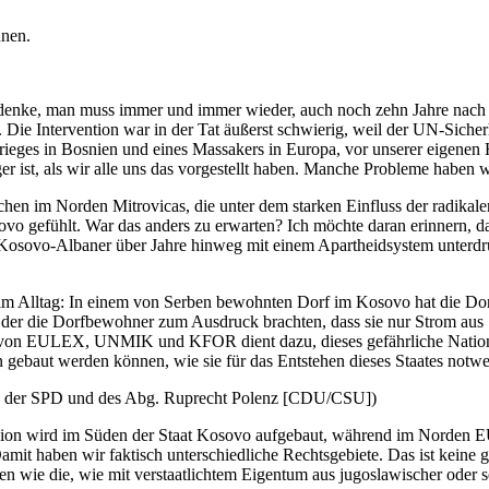
ünen.
denke, man muss immer und immer wieder, auch noch zehn Jahre nach de
Die Intervention war in der Tat äußerst schwierig, weil der UN-Sicherhe
ieges in Bosnien und eines Massakers in Europa, vor unserer eigenen H
er ist, als wir alle uns das vorgestellt haben. Manche Probleme haben
n im Norden Mitrovicas, die unter dem starken Einfluss der radikalen
ovo gefühlt. War das anders zu erwarten? Ich möchte daran erinnern, d
osovo-Albaner über Jahre hinweg mit einem Apartheidsystem unterdrüc
r im Alltag: In einem von Serben bewohnten Dorf im Kosovo hat die Do
in der die Dorfbewohner zum Ausdruck brachten, dass sie nur Strom aus
t von EULEX, UNMIK und KFOR dient dazu, dieses gefährliche Nation
gebaut werden können, wie sie für das Entstehen dieses Staates notwe
der SPD und des Abg. Ruprecht Polenz [CDU/CSU])
ission wird im Süden der Staat Kosovo aufgebaut, während im Norde
amit haben wir faktisch unterschiedliche Rechtsgebiete. Das ist keine
gen wie die, wie mit verstaatlichtem Eigentum aus jugoslawischer oder