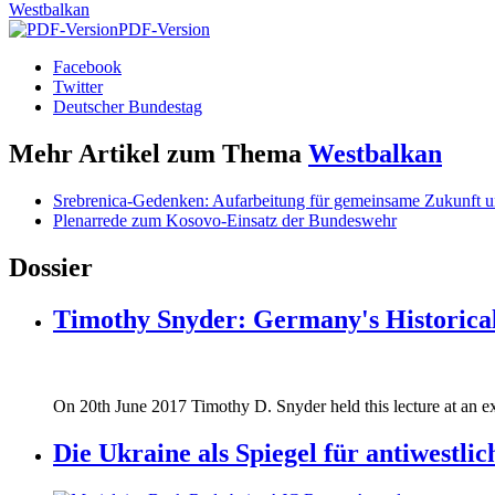
Westbalkan
PDF-Version
Facebook
Twitter
Deutscher Bundestag
Mehr Artikel zum Thema
Westbalkan
Srebrenica-Gedenken: Aufarbeitung für gemeinsame Zukunft u
Plenarrede zum Kosovo-Einsatz der Bundeswehr
Dossier
Timothy Snyder: Germany's Historical
170620_fg_ukraine_timothy_snyder.jp
On 20th June 2017 Timothy D. Snyder held this lecture at an ex
170620_fg_ukraine_timothy_snyder.jp
Die Ukraine als Spiegel für antiwestli