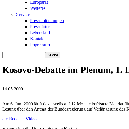
Europarat
Weiteres
Service
Pressemitteilungen
Pressefotos
Lebenslauf
Kontakt
Impressum
Suche
Suchformular
Kosovo-Debatte im Plenum, 1. 
14.05.2009
KFOR_Logo_Armpatch.JPG
KFOR_Logo_Armpatch.JPG
Am 6. Juni 2009 läuft das jeweils auf 12 Monate befristete Mandat
Lesung über den Antrag der Bundesregierung auf Verlängerung des K
die Rede als Video
Vizepräsidentin Dr. h. c. Susanne Kastner: