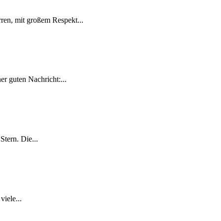
ren, mit großem Respekt...
r guten Nachricht:...
tern. Die...
iele...