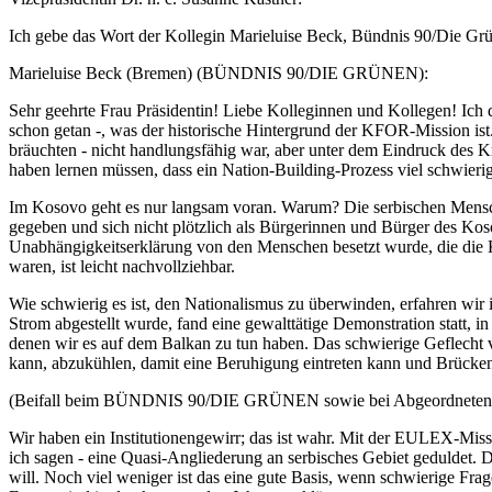
Ich gebe das Wort der Kollegin Marieluise Beck, Bündnis 90/Die Gr
Marieluise Beck (Bremen) (BÜNDNIS 90/DIE GRÜNEN):
Sehr geehrte Frau Präsidentin! Liebe Kolleginnen und Kollegen! Ich 
schon getan -, was der historische Hintergrund der KFOR-Mission ist. 
bräuchten - nicht handlungsfähig war, aber unter dem Eindruck des Kr
haben lernen müssen, dass ein Nation-Building-Prozess viel schwierig
Im Kosovo geht es nur langsam voran. Warum? Die serbischen Mensche
gegeben und sich nicht plötzlich als Bürgerinnen und Bürger des Kos
Unabhängigkeitserklärung von den Menschen besetzt wurde, die die K
waren, ist leicht nachvollziehbar.
Wie schwierig es ist, den Nationalismus zu überwinden, erfahren wi
Strom abgestellt wurde, fand eine gewalttätige Demonstration statt, 
denen wir es auf dem Balkan zu tun haben. Das schwierige Geflech
kann, abzukühlen, damit eine Beruhigung eintreten kann und Brücken 
(Beifall beim BÜNDNIS 90/DIE GRÜNEN sowie bei Abgeordneten 
Wir haben ein Institutionengewirr; das ist wahr. Mit der EULEX-M
ich sagen - eine Quasi-Angliederung an serbisches Gebiet geduldet. D
will. Noch viel weniger ist das eine gute Basis, wenn schwierige Fra