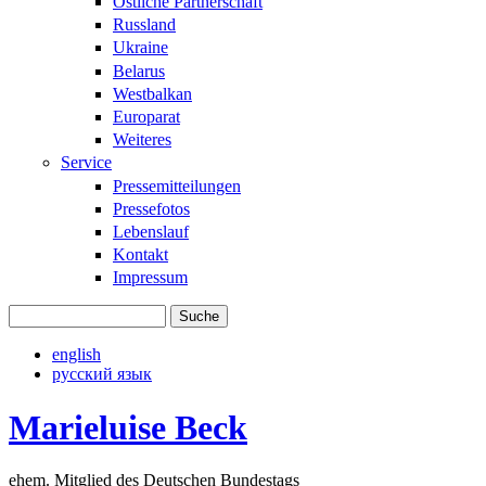
Östliche Partnerschaft
Russland
Ukraine
Belarus
Westbalkan
Europarat
Weiteres
Service
Pressemitteilungen
Pressefotos
Lebenslauf
Kontakt
Impressum
Suche
Suchformular
english
русский язык
Marieluise Beck
ehem. Mitglied des Deutschen Bundestags