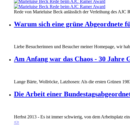
160412_ramer_award.jpg
Rede von Marieluise Beck anlässlich der Verleihung des AJC 
160412_ramer_award.jpg
Warum sich eine grüne Abgeordnete fü
Liebe Besucherinnen und Besucher meiner Homepage, wir haben
Am Anfang war das Chaos - 30 Jahre 
Lange Bärte, Wollröcke, Latzhosen: Als die ersten Grünen 1983
Die Arbeit einer Bundestagsabgeordne
Marie_und_Wahlkreis.jpg
Herbst 2013 - Es ist immer schwierig, von dem Arbeitsplatz eine
Marie_und_Wahlkreis.jpg
<
>