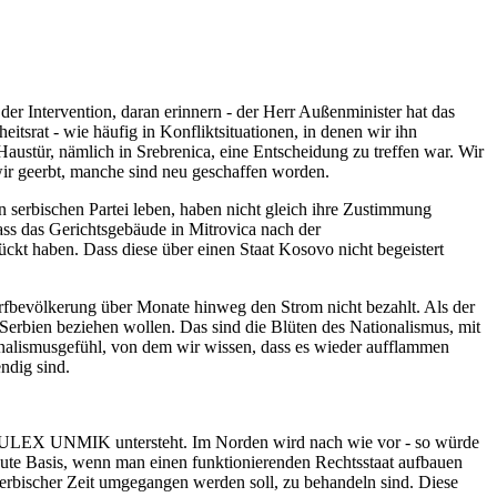
r Intervention, daran erinnern - der Herr Außenminister hat das
itsrat - wie häufig in Konfliktsituationen, in denen wir ihn
austür, nämlich in Srebrenica, eine Entscheidung zu treffen war. Wir
 wir geerbt, manche sind neu geschaffen worden.
 serbischen Partei leben, haben nicht gleich ihre Zustimmung
ass das Gerichtsgebäude in Mitrovica nach der
kt haben. Dass diese über einen Staat Kosovo nicht begeistert
rfbevölkerung über Monate hinweg den Strom nicht bezahlt. Als der
 Serbien beziehen wollen. Das sind die Blüten des Nationalismus, mit
alismusgefühl, von dem wir wissen, dass es wieder aufflammen
ndig sind.
n EULEX UNMIK untersteht. Im Norden wird nach wie vor - so würde
 gute Basis, wenn man einen funktionierenden Rechtsstaat aufbauen
 serbischer Zeit umgegangen werden soll, zu behandeln sind. Diese