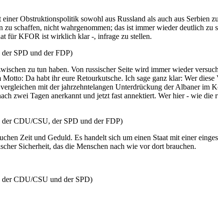
 einer Obstruktionspolitik sowohl aus Russland als auch aus Serbien 
en zu schaffen, nicht wahrgenommen; das ist immer wieder deutlich zu s
 für KFOR ist wirklich klar -, infrage zu stellen.
der SPD und der FDP)
nzwischen zu tun haben. Von russischer Seite wird immer wieder versu
otto: Da habt ihr eure Retourkutsche. Ich sage ganz klar: Wer diese Vo
 zu vergleichen mit der jahrzehntelangen Unterdrückung der Albaner im
h zwei Tagen anerkannt und jetzt fast annektiert. Wer hier - wie die rus
 der CDU/CSU, der SPD und der FDP)
auchen Zeit und Geduld. Es handelt sich um einen Staat mit einer eing
ärischer Sicherheit, das die Menschen nach wie vor dort brauchen.
n der CDU/CSU und der SPD)