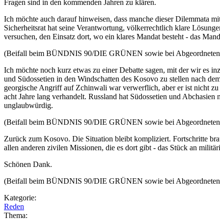
Fragen sind in den kommenden Jahren zu klären.
Ich möchte auch darauf hinweisen, dass manche dieser Dilemmata mit
Sicherheitsrat hat seine Verantwortung, völkerrechtlich klare Lösung
versuchen, den Einsatz dort, wo ein klares Mandat besteht - das Mandat
(Beifall beim BÜNDNIS 90/DIE GRÜNEN sowie bei Abgeordneten 
Ich möchte noch kurz etwas zu einer Debatte sagen, mit der wir es i
und Südossetien in den Windschatten des Kosovo zu stellen nach dem M
georgische Angriff auf Zchinwali war verwerflich, aber er ist nicht
acht Jahre lang verhandelt. Russland hat Südossetien und Abchasien nac
unglaubwürdig.
(Beifall beim BÜNDNIS 90/DIE GRÜNEN sowie bei Abgeordneten
Zurück zum Kosovo. Die Situation bleibt kompliziert. Fortschritte br
allen anderen zivilen Missionen, die es dort gibt - das Stück an milit
Schönen Dank.
(Beifall beim BÜNDNIS 90/DIE GRÜNEN sowie bei Abgeordnete
Kategorie:
Reden
Thema: