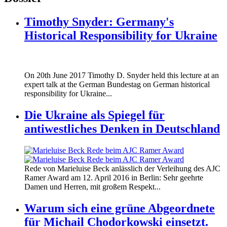
Timothy Snyder: Germany's
Historical Responsibility for Ukraine
170620_fg_ukraine_timothy_snyder.jp
On 20th June 2017 Timothy D. Snyder held this lecture at an
170620_fg_ukraine_timothy_snyder.jp
expert talk at the German Bundestag on German historical
responsibility for Ukraine...
Die Ukraine als Spiegel für
antiwestliches Denken in Deutschland
160412_ramer_award.jpg
Rede von Marieluise Beck anlässlich der Verleihung des AJC
160412_ramer_award.jpg
Ramer Award am 12. April 2016 in Berlin: Sehr geehrte
Damen und Herren, mit großem Respekt...
Warum sich eine grüne Abgeordnete
für Michail Chodorkowski einsetzt.