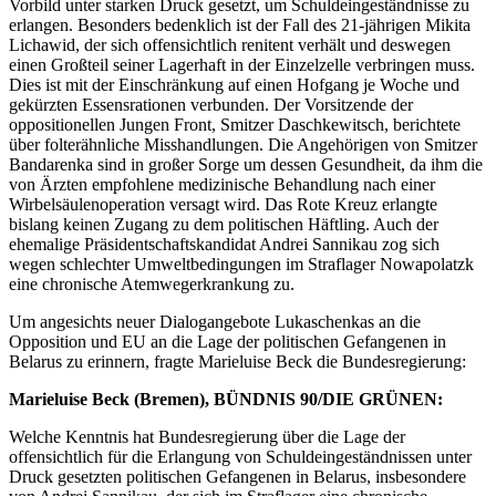
Vorbild unter starken Druck gesetzt, um Schuldeingeständnisse zu
erlangen. Besonders bedenklich ist der Fall des 21-jährigen Mikita
Lichawid, der sich offensichtlich renitent verhält und deswegen
einen Großteil seiner Lagerhaft in der Einzelzelle verbringen muss.
Dies ist mit der Einschränkung auf einen Hofgang je Woche und
gekürzten Essensrationen verbunden. Der Vorsitzende der
oppositionellen Jungen Front, Smitzer Daschkewitsch, berichtete
über folterähnliche Misshandlungen. Die Angehörigen von Smitzer
Bandarenka sind in großer Sorge um dessen Gesundheit, da ihm die
von Ärzten empfohlene medizinische Behandlung nach einer
Wirbelsäulenoperation versagt wird. Das Rote Kreuz erlangte
bislang keinen Zugang zu dem politischen Häftling. Auch der
ehemalige Präsidentschaftskandidat Andrei Sannikau zog sich
wegen schlechter Umweltbedingungen im Straflager Nowapolatzk
eine chronische Atemwegerkrankung zu.
Um angesichts neuer Dialogangebote Lukaschenkas an die
Opposition und EU an die Lage der politischen Gefangenen in
Belarus zu erinnern, fragte Marieluise Beck die Bundesregierung:
Marieluise Beck (Bremen), BÜNDNIS 90/DIE GRÜNEN:
Welche Kenntnis hat Bundesregierung über die Lage der
offensichtlich für die Erlangung von Schuldeingeständnissen unter
Druck gesetzten politischen Gefangenen in Belarus, insbesondere