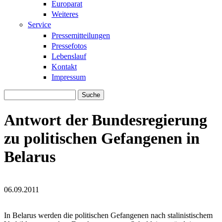
Europarat
Weiteres
Service
Pressemitteilungen
Pressefotos
Lebenslauf
Kontakt
Impressum
Suche
Suchformular
Antwort der Bundesregierung
zu politischen Gefangenen in
Belarus
06.09.2011
110312-bonadenko-dima.jpg
110312-bonadenko-dima.jpg
In Belarus werden die politischen Gefangenen nach stalinistischem