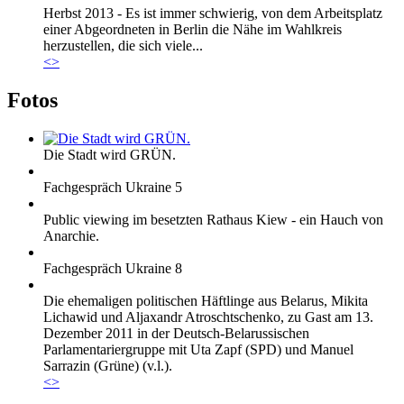
Marie_und_Wahlkreis.jpg
Herbst 2013 - Es ist immer schwierig, von dem Arbeitsplatz
Marie_und_Wahlkreis.jpg
einer Abgeordneten in Berlin die Nähe im Wahlkreis
herzustellen, die sich viele...
<
>
Fotos
Die Stadt wird GRÜN.
Fachgespräch Ukraine 5
Public viewing im besetzten Rathaus Kiew - ein Hauch von
Anarchie.
Fachgespräch Ukraine 8
Die ehemaligen politischen Häftlinge aus Belarus, Mikita
Lichawid und Aljaxandr Atroschtschenko, zu Gast am 13.
Dezember 2011 in der Deutsch-Belarussischen
Parlamentariergruppe mit Uta Zapf (SPD) und Manuel
Sarrazin (Grüne) (v.l.).
<
>