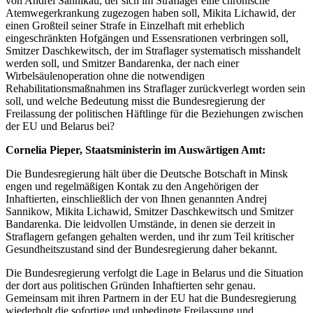
von Andrei Sannikau, der sich im Straflager eine chronische
Atemwegerkrankung zugezogen haben soll, Mikita Lichawid, der
einen Großteil seiner Strafe in Einzelhaft mit erheblich
eingeschränkten Hofgängen und Essensrationen verbringen soll,
Smitzer Daschkewitsch, der im Straflager systematisch misshandelt
werden soll, und Smitzer Bandarenka, der nach einer
Wirbelsäulenoperation ohne die notwendigen
Rehabilitationsmaßnahmen ins Straflager zurückverlegt worden sein
soll, und welche Bedeutung misst die Bundesregierung der
Freilassung der politischen Häftlinge für die Beziehungen zwischen
der EU und Belarus bei?
Cornelia Pieper, Staatsministerin im Auswärtigen Amt:
Die Bundesregierung hält über die Deutsche Botschaft in Minsk
engen und regelmäßigen Kontak zu den Angehörigen der
Inhaftierten, einschließlich der von Ihnen genannten Andrej
Sannikow, Mikita Lichawid, Smitzer Daschkewitsch und Smitzer
Bandarenka. Die leidvollen Umstände, in denen sie derzeit in
Straflagern gefangen gehalten werden, und ihr zum Teil kritischer
Gesundheitszustand sind der Bundesregierung daher bekannt.
Die Bundesregierung verfolgt die Lage in Belarus und die Situation
der dort aus politischen Gründen Inhaftierten sehr genau.
Gemeinsam mit ihren Partnern in der EU hat die Bundesregierung
wiederholt die sofortige und unbedingte Freilassung und