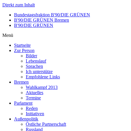
Direkt zum Inhalt
Bundestagsfraktion B'90/DIE GRÜNEN
B'90/DIE GRÜNEN Bremen
B'90/DIE GRÜNEN
Menü
Startseite
Zur Person
Bilder
Lebenslauf
Sprachen
Ich unterstütze
Empfohlene Links
Bremen
Wahlkampf 2013
Aktuelles
Termine
Parlament
Reden
Initiativen
Außenpolitik
Östliche Partnerschaft
Russland