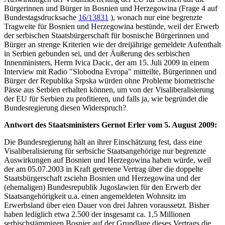
Bürgerinnen und Bürger in Bosnien und Herzegowina (Frage 4 auf
Bundestagsdrucksache
16/13831
), wonach nur eine begrenzte
Tragweite für Bosnien und Herzegowina bestünde, weil der Erwerb
der serbischen Staatsbürgerschaft für bosnische Bürgerinnen und
Bürger an strenge Kriterien wie der dreijährige gemeldete Aufenthalt
in Serbien gebunden sei, und der Äußerung des serbischen
Innenministers, Herrn Ivica Dacic, der am 15. Juli 2009 in einem
Interview mit Radio "Slobodna Evropa" mitteilte, Bürgerinnen und
Bürger der Republika Srpska würden ohne Probleme biometrische
Pässe aus Serbien erhalten können, um von der Visaliberalisierung
der EU für Serbien zu profitieren, und falls ja, wie begründet die
Bundesregierung diesen Widerspruch?
Antwort des Staatsministers Gernot Erler vom 5. August 2009:
Die Bundesregierung hält an ihrer Einschätzung fest, dass eine
Visaliberalisierung für serbsiche Staatsangehörige nur begrenzte
Auswirkungen auf Bosnien und Herzegowina haben würde, weil
der am 05.07.2003 in Kraft getretene Vertrag über die doppelte
Staatsbürgerschaft zsciehn Bosnien und Herzegowina und der
(ehemaligen) Bundesrepublik Jugoslawien für den Erwerb der
Staatsangehörigkeit u.a. einen angemeldeten Wohnsitz im
Erwerbsland über eien Dauer von drei Jahren voraussetzt. Bisher
haben lediglich etwa 2.500 der insgesamt ca. 1,5 Millionen
serbischstämmigen Bosnier auf der Grundlage dieses Vertrags die