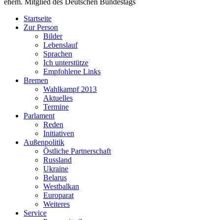
ehem. Mitglied des Deutschen Bundestags
Startseite
Zur Person
Bilder
Lebenslauf
Sprachen
Ich unterstütze
Empfohlene Links
Bremen
Wahlkampf 2013
Aktuelles
Termine
Parlament
Reden
Initiativen
Außenpolitik
Östliche Partnerschaft
Russland
Ukraine
Belarus
Westbalkan
Europarat
Weiteres
Service