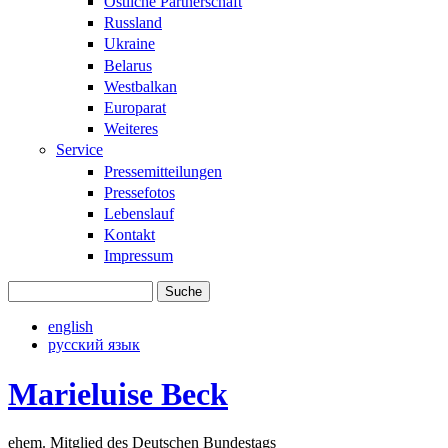
Östliche Partnerschaft
Russland
Ukraine
Belarus
Westbalkan
Europarat
Weiteres
Service
Pressemitteilungen
Pressefotos
Lebenslauf
Kontakt
Impressum
Suche
Suchformular
english
русский язык
Marieluise Beck
ehem. Mitglied des Deutschen Bundestags