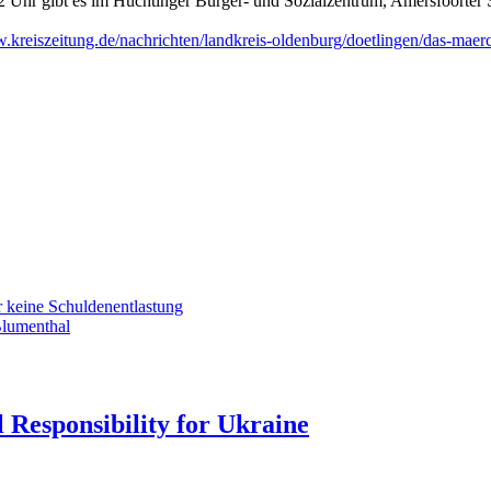
2 Uhr gibt es im Huchtinger Bürger- und Sozialzentrum, Amersfoorter S
kreiszeitung.de/nachrichten/landkreis-oldenburg/doetlingen/das-maerc
r keine Schuldenentlastung
Blumenthal
 Responsibility for Ukraine