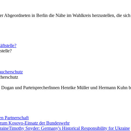
r Abgeordneten in Berlin die Nähe im Wahlkreis herzustellen, die sich v
telle?
cherschutz
 Dogan und ParteisprecherInnen Henrike Müller und Hermann Kuhn be
en Partnerschaft
 zum Kosovo-Einsatz der Bundeswehr
Timothy Snyder: Germany's Historical Responsibility for Ukraine