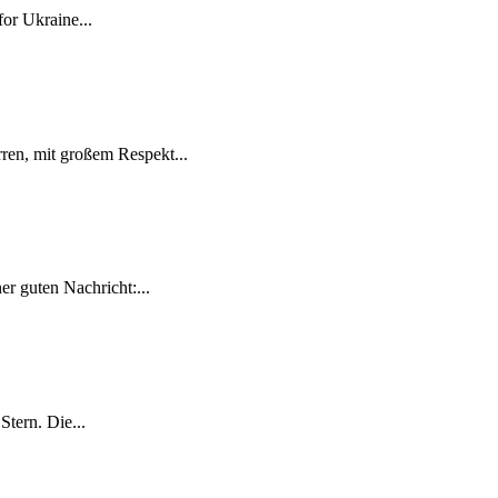
for Ukraine...
ren, mit großem Respekt...
r guten Nachricht:...
tern. Die...