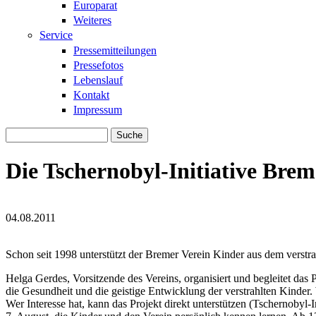
Europarat
Weiteres
Service
Pressemitteilungen
Pressefotos
Lebenslauf
Kontakt
Impressum
Suche
Suchformular
Die Tschernobyl-Initiative Bre
04.08.2011
Tschernobyl-Ini.jpg
Tschernobyl-Ini.jpg
Schon seit 1998 unterstützt der Bremer Verein Kinder aus dem verstr
Helga Gerdes, Vorsitzende des Vereins, organisiert und begleitet d
die Gesundheit und die geistige Entwicklung der verstrahlten Kinder.
Wer Interesse hat, kann das Projekt direkt unterstützen (Tschernob