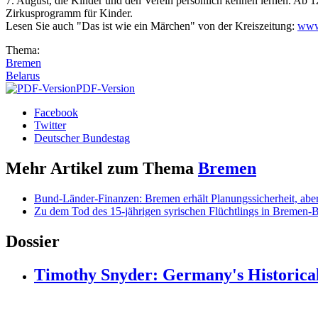
7. August, die Kinder und den Verein persönlich kennen lernen. Ab 1
Zirkusprogramm für Kinder.
Lesen Sie auch "Das ist wie ein Märchen" von der Kreiszeitung:
www.
Thema:
Bremen
Belarus
PDF-Version
Facebook
Twitter
Deutscher Bundestag
Mehr Artikel zum Thema
Bremen
Bund-Länder-Finanzen: Bremen erhält Planungssicherheit, abe
Zu dem Tod des 15-jährigen syrischen Flüchtlings in Bremen-
Dossier
Timothy Snyder: Germany's Historical