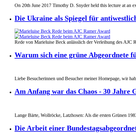
170620_fg_ukraine_timothy_snyder.jp
On 20th June 2017 Timothy D. Snyder held this lecture at an ex
170620_fg_ukraine_timothy_snyder.jp
Die Ukraine als Spiegel für antiwestli
160412_ramer_award.jpg
Rede von Marieluise Beck anlässlich der Verleihung des AJC 
160412_ramer_award.jpg
Warum sich eine grüne Abgeordnete fü
Liebe Besucherinnen und Besucher meiner Homepage, wir haben
Am Anfang war das Chaos - 30 Jahre 
Lange Bärte, Wollröcke, Latzhosen: Als die ersten Grünen 1983
Die Arbeit einer Bundestagsabgeordne