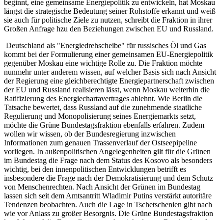
beginnt, eine gemeinsame Energiepolitik zu entwickeln, hat Moskau
längst die strategische Bedeutung seiner Rohstoffe erkannt und weiß
sie auch für politische Ziele zu nutzen, schreibt die Fraktion in ihrer
Großen Anfrage hzu den Beziehungen zwischen EU und Russland.
Deutschland als "Energiedrehscheibe" für russisches Öl und Gas
kommt bei der Formulierung einer gemeinsamen EU-Energiepolitik
gegenüber Moskau eine wichtige Rolle zu. Die Fraktion möchte
nunmehr unter anderem wissen, auf welcher Basis sich nach Ansicht
der Regierung eine gleichberechtigte Energiepartnerschaft zwischen
der EU und Russland realisieren lässt, wenn Moskau weiterhin die
Ratifizierung des Energiechartavertrages ablehnt. Wie Berlin die
Tatsache bewertet, dass Russland auf die zunehmende staatliche
Regulierung und Monopolisierung seines Energiemarkts setzt,
möchte die Grüne Bundestagsfraktion ebenfalls erfahren. Zudem
wollen wir wissen, ob der Bundesregierung inzwischen
Informationen zum genauen Trassenverlauf der Ostseepipeline
vorliegen. In außenpolitischen Angelegenheiten gilt für die Grünen
im Bundestag die Frage nach dem Status des Kosovo als besonders
wichtig, bei den innenpolitischen Entwicklungen betrifft es
insbesondere die Frage nach der Demokratisierung und dem Schutz
von Menschenrechten. Nach Ansicht der Grünen im Bundestag
lassen sich seit dem Amtsantritt Wladimir Putins verstärkt autoritäre
Tendenzen beobachten. Auch die Lage in Tschetschenien gibt nach
wie vor Anlass zu großer Besorgnis. Die Grüne Bundestagsfraktion