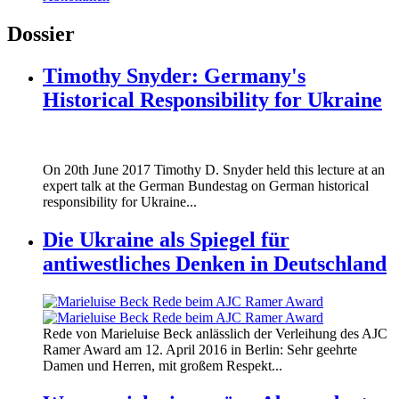
Dossier
Timothy Snyder: Germany's
Historical Responsibility for Ukraine
170620_fg_ukraine_timothy_snyder.jp
On 20th June 2017 Timothy D. Snyder held this lecture at an
170620_fg_ukraine_timothy_snyder.jp
expert talk at the German Bundestag on German historical
responsibility for Ukraine...
Die Ukraine als Spiegel für
antiwestliches Denken in Deutschland
160412_ramer_award.jpg
Rede von Marieluise Beck anlässlich der Verleihung des AJC
160412_ramer_award.jpg
Ramer Award am 12. April 2016 in Berlin: Sehr geehrte
Damen und Herren, mit großem Respekt...