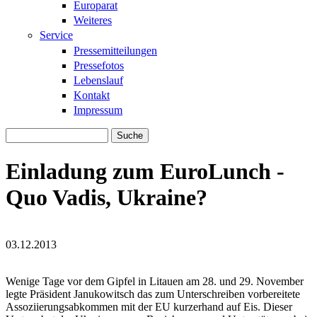
Europarat
Weiteres
Service
Pressemitteilungen
Pressefotos
Lebenslauf
Kontakt
Impressum
Suche
Suchformular
Einladung zum EuroLunch -
Quo Vadis, Ukraine?
03.12.2013
quo_vadis_ukraine.jpg
quo_vadis_ukraine.jpg
Wenige Tage vor dem Gipfel in Litauen am 28. und 29. November
legte Präsident Janukowitsch das zum Unterschreiben vorbereitete
Assoziierungsabkommen mit der EU kurzerhand auf Eis. Dieser