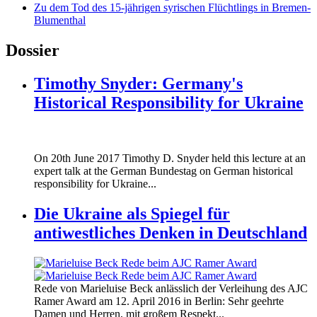
Zu dem Tod des 15-jährigen syrischen Flüchtlings in Bremen-
Blumenthal
Dossier
Timothy Snyder: Germany's
Historical Responsibility for Ukraine
170620_fg_ukraine_timothy_snyder.jp
On 20th June 2017 Timothy D. Snyder held this lecture at an
170620_fg_ukraine_timothy_snyder.jp
expert talk at the German Bundestag on German historical
responsibility for Ukraine...
Die Ukraine als Spiegel für
antiwestliches Denken in Deutschland
160412_ramer_award.jpg
Rede von Marieluise Beck anlässlich der Verleihung des AJC
160412_ramer_award.jpg
Ramer Award am 12. April 2016 in Berlin: Sehr geehrte
Damen und Herren, mit großem Respekt...