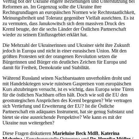
Vertrag bot der Ukraine engere Beziehungen und Unterstützung bei
Reformen an. Im Gegenzug sollte die Ukraine ihre
Rechtsgrundlagen an europäischen Normen wie Rechtsstaatlichkeit,
Meinungsfreiheit und Toleranz gegenüber Vielfalt ausrichten. Es ist
zu vermuten, dass Janukowitsch sich dem massiven Druck des
Kreml beugte, der die sechs Länder der Östlichen Partnerschaft
wieder zu seinem Einflussgebiet erklärt hat.
Die Mehrzahl der Ukrainerinnen und Ukrainer sieht ihre Zukunft
jedoch in Europa und nicht in einer eurasischen Union. Mit den
größten Protesten seit der orangenen Revolution setzen die
Bürgerinnen und Bürger ein deutliches Zeichen für Europa und
damit für Freiheit, Demokratie und Stabilität.
Während Russland seinen Nachbarstaaten unverhohlen droht und
mit Handelskriegen sowie ruinösen Gaspreisen vom europäischen
Kurs abzubringen versucht, ist es wichtig, dass Europa seine Türen
für die östlichen Nachbarn offen hält. Doch wie soll die EU den
geostrategischen Ansprüchen des Kreml begegnen? Wie vertragen
sich Vertiefung und Erweiterung der EU? Ist die Östliche
Partnerschaft ein adäquates Instrument, hat sie genug Substanz und
bietet sie eine ausreichende Perspektive? Wie kann es mit der
Ukraine nun weitergehen?
Diese Fragen diskutieren
Marieluise Beck
MdB
,
Katerina
Malygina
/ Forschungsstelle Osteuropa und
Dr. Henrike Müller
/