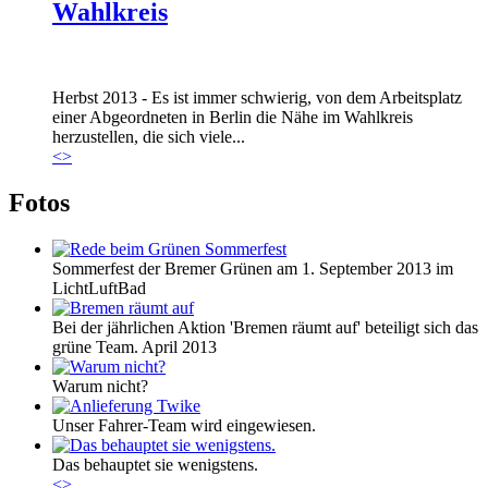
Wahlkreis
Marie_und_Wahlkreis.jpg
Herbst 2013 - Es ist immer schwierig, von dem Arbeitsplatz
Marie_und_Wahlkreis.jpg
einer Abgeordneten in Berlin die Nähe im Wahlkreis
herzustellen, die sich viele...
<
>
Fotos
Sommerfest der Bremer Grünen am 1. September 2013 im
LichtLuftBad
Bei der jährlichen Aktion 'Bremen räumt auf' beteiligt sich das
grüne Team. April 2013
Warum nicht?
Unser Fahrer-Team wird eingewiesen.
Das behauptet sie wenigstens.
<
>