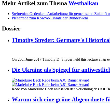
Mehr Artikel zum Thema
Westbalkan
Srebrenica-Gedenken: Aufarbeitung für gemeinsame Zukunft u
Plenarrede zum Kosovo-Einsatz der Bundeswehr
Dossier
Timothy Snyder: Germany's Historical
170620_fg_ukraine_timothy_snyder.jp
On 20th June 2017 Timothy D. Snyder held this lecture at an ex
170620_fg_ukraine_timothy_snyder.jp
Die Ukraine als Spiegel für antiwestli
160412_ramer_award.jpg
Rede von Marieluise Beck anlässlich der Verleihung des AJC 
160412_ramer_award.jpg
Warum sich eine grüne Abgeordnete fü