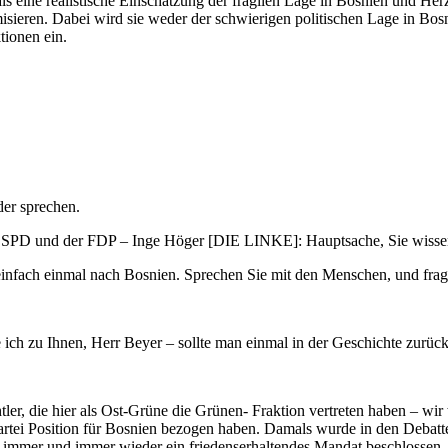
 als eine realistische Einschätzung der fragilen Lage in Bosnien und 
isieren. Dabei wird sie weder der schwierigen politischen Lage in Bo
tionen ein.
er sprechen.
 und der FDP – Inge Höger [DIE LINKE]: Hauptsache, Sie wissen,
infach einmal nach Bosnien. Sprechen Sie mit den Menschen, und fragen 
ich zu Ihnen, Herr Beyer – sollte man einmal in der Geschichte zurüc
ler, die hier als Ost-Grüne die Grünen- Fraktion vertreten haben – wir
artei Position für Bosnien bezogen haben. Damals wurde in den Debatte
immer und immer wieder ein friedenserhaltendes Mandat beschlossen. I