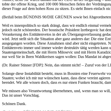
tobte der offene Krieg, und 100 000 Menschen fielen der Verdrängung
dieser Frage auf dem hohen Ross zu sitzen. Es steht Ihnen einfach nic
(Beifall beim BÜNDNIS 90/DIE GRÜNEN sowie bei Abgeordneten d
Weil es innenpolitisch so stark drängt, dass wir endlich einmal vermeld
jedoch nicht schönreden. Der bosnische Präsident Izetbegovic hat dem
Verankerung des Entitätenvetos in der als Übergangsverfassung ged
wird. Jetzt stellt sich die Situation aber ganz anderes dar: Die eine 
ausgegangen worden. Diese Annahmen sind aber nicht eingetreten. Nun
Entitätenveto immer und immer wieder destruktiv tätig werden kann u
Staatengemeinschaft, die mit Herrn Milosevic und mit Herrn Karadzi
nur weil Sie in Ihren Wahlkreisen sagen wollen: Das Mandat ist abges
(Dr. Rainer Stinner [FDP]: Nein, das stimmt nicht! – Zuruf von der
Solange diese Instabilität besteht, muss in Bosnien eine Feuerwehr vo
Staaten; wobei ich mir nur wünschen kann, dass diese vereint agieren 
beendet. Wir alle wissen doch, dass es nur einen Funken braucht, da
Wir müssen also Verantwortung übernehmen, und, wenn man so will, di
Das ist unser Vorschlag.
Schönen Dank.