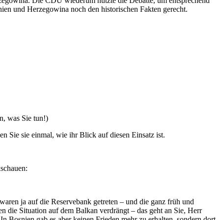
Herzegowina. Die CDU wiederum nutzte die Debatte, um entsprechend
snien und Herzegowina noch den historischen Fakten gerecht.
 was Sie tun!)
Sie sie einmal, wie ihr Blick auf diesen Einsatz ist.
kschauen:
 waren ja auf die Reservebank getreten – und die ganz früh und
n die Situation auf dem Balkan verdrängt – das geht an Sie, Herr
n Bosnien gab es aber keinen Frieden mehr zu erhalten, sondern dort