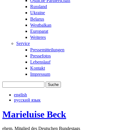
Östliche Partnerschaft
Russland
Ukraine
Belarus
Westbalkan
Europarat
Weiteres
Service
Pressemitteilungen
Pressefotos
Lebenslauf
Kontakt
Impressum
Suche
Suchformular
english
русский язык
Marieluise Beck
ehem. Mitglied des Deutschen Bundestags