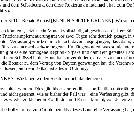
 und dem Selbstbetrug, den diese Regierung mitgemacht hat, zum Opfer.
ht zu.
er SPD – Renate Künast [BÜNDNIS 90/DIE GRÜNEN]: Wo sie recht h
en können: „Jetzt ist ein Mandat vollständig abgeschlossen“, Herr Stinne
 Friedensimplementierungsrat vor zwei Tagen sehr deutlich gesagt, in 
achten Verfassung wurde nämlich noch davon ausgegangen, dass dann, 
Entität ist zu einer serbisch-homogenen Entität geworden, was so nie int
 gibt es eine homogene Republik Srpska und damit ein geteiltes Land, 
nd den Schlüssel in der Hand hat, zu verhindern, dass es zu einem fun
c die Bosnier zu dem Vertrag von Dayton gezwungen hat, die Verantwort
chlossen, auf dem Balkan ist alles in Ordnung.
 LINKEN: Wie lange wollen Sie denn noch da bleiben?)
rgehalten werden. Dies gilt, bis es dort endlich – hoffentlich unter tä
und nicht getrennt, wie es bisher der Fall war – eine Verfassung gibt, d
mit es wieder zu kleineren Konflikten und Krisen kommt, von denen wi
e Polizei muss vor Ort bleiben, bis dieses Land eine Verfassung hat, d