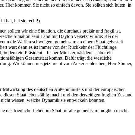
 Hier kommen Sie nicht so einfach davon. Sie sollten sich hüten, in
at, hat sie recht!)
r, sollten wir eine Situation, die durchaus prekär und fragil ist,
welche Situation sein Land mit Dayton versetzt wurde: Bei der
wenn die Waffen schweigen, gemeinsam an einem Staat gebastelt
endiert war; denn es ist immer von der Rückkehr der Flüchtlinge
in dem ein Präsident – bisher Ministerpräsident – über ein
ktionsfähigen Gesamtstaat kommt. Dafür trägt die westliche
ung. Wir können uns jetzt nicht vom Acker schleichen, Herr Stinner,
tiger Mitwirkung des deutschen Außenministers und der europäischen
ie diesen Staat lebensfähig macht und den derzeitigen fragilen Zustand
r nicht wissen, welche Dynamik sie entwickeln könnten.
ie das friedliche Leben im Staat für alle gemeinsam möglich macht.