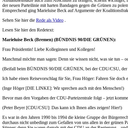
Auslandseinsätze auch zum Abschluss zu bringen, scheint wichtiger,
der neuen Parteilinie mit harten Bandagen gegen die Grünen zu polem
Entsprechend ging Marieluise Beck auf Argumente der Koalitionsfrak
Sehen Sie hier die
Rede als Video
.
Lesen Sie hier den Redetext:
Marieluise Beck (Bremen) (BÜNDNIS 90/DIE GRÜNEN):
Frau Präsidentin! Liebe Kolleginnen und Kollegen!
Manchmal möchte man sagen: Denn sie wissen nicht, was sie tun – od
(Beifall beim BÜNDNIS 90/DIE GRÜNEN, bei der CDU/CSU, der SPD
Ich habe einen Reisevorschlag für Sie, Frau Höger: Fahren Sie doch e
(Inge Höger [DIE LINKE]: Wir sprechen auch mit den Menschen!)
Bevor man den Vorgaben der CDU-Parteizentrale folgt – jetzt komme 
(Peter Beyer [CDU/CSU]: Das kann ich Ihnen alles zeigen! Hier!)
Es war in den Jahren 1990 bis 1994 die kleine Gruppe der Bürgerrecht
durchaus nicht unbedingt zum Gefallen von uns allen in der grünen P
Stinner; denn Sie waren damals mit der CDU an der Regierung – und 