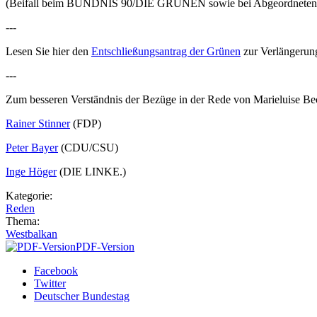
(Beifall beim BÜNDNIS 90/DIE GRÜNEN sowie bei Abgeordneten
---
Lesen Sie hier den
Entschließungsantrag der Grünen
zur Verlängerun
---
Zum besseren Verständnis der Bezüge in der Rede von Marieluise Bec
Rainer Stinner
(FDP)
Peter Bayer
(CDU/CSU)
Inge Höger
(DIE LINKE.)
Kategorie:
Reden
Thema:
Westbalkan
PDF-Version
Facebook
Twitter
Deutscher Bundestag