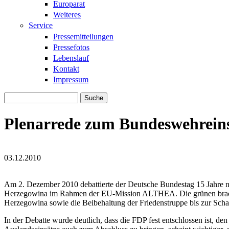
Europarat
Weiteres
Service
Pressemitteilungen
Pressefotos
Lebenslauf
Kontakt
Impressum
Suche
Suchformular
Plenarrede zum Bundeswehreins
03.12.2010
101202_Rede_ALTHEA.jpg
101202_Rede_ALTHEA.jpg
Am 2. Dezember 2010 debattierte der Deutsche Bundestag 15 Jahre 
Herzegowina im Rahmen der EU-Mission ALTHEA. Die grünen brachten 
Herzegowina sowie die Beibehaltung der Friedenstruppe bis zur Schaf
In der Debatte wurde deutlich, dass die FDP fest entschlossen ist, 