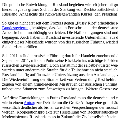
Die politische Entwicklung in Russland begleiten wir seit jeher mit 
hierzu liegt aus grüner Sicht in der Stärkung von Rechtsstaatlichkeit
Russland. Angesichts des rückwärtsgewandten Kurses, den Präsident 
So gibt es nicht erst seit dem Prozess gegen „Pussy Riot“ erhebliche
Bundesregierung
bestätigte, dass kaum Fortschritte in der deutsch-ru
Arbeit frei und unabhängig verrichten. Die Haftbedingungen sind un
begangen. Auch haben in Russland investierende Unternehmen, aus d
einiger dieser Missstände wurden von der russischen Führung wiederho
Standards zu erfüllen.
Seit 2011 stellt die russische Führung durch ihr Handeln zunehmen
September 2011, mit dem Putin seine Rückkehr ins mächtige Präsident
russischen Zivilgesellschaft. Doch anstatt mit der selbstbewusster 
wurden unter anderem die Strafen für die Teilnahme an nicht staatlic
Russland häufig auf finanzielle Unterstützung aus dem Ausland ange
Die Wiedereinführung der Strafbarkeit von Verleumdung lässt befürcht
zeugen von einem grundlegenden Misstrauen der russischen Führung g
unbequeme Stimmen zum Schweigen zu bringen. Weitere Gesetzesversc
Auf diese Entwicklungen in Putins Russland muss die deutsche und eur
wir in einem
Antrag
zur Debatte um die Große Anfrage eine grundsätzl
wesentlich deutlicher als bisher zwischen Versprechungen der russis
werden. Kooperationsprojekte zur Herstellung von Rechtsstaatlichkei
Modernisierung Russlands muss in Zukunft die Zivilgesellschaft sein.