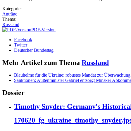
Kategorie:
Anträge
Thema:
Russland
PDF-Version
Facebook
Twitter
Deutscher Bundestag
Mehr Artikel zum Thema
Russland
Blauhelme für die Ukraine: robustes Mandat zur Überwachung 
Sanktionen: Außenminister Gabriel entsorgt Minsker Abkomm
Dossier
Timothy Snyder: Germany's Historical
170620_fg_ukraine_timothy_snyder.jp