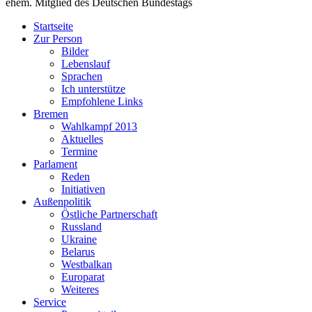
ehem. Mitglied des Deutschen Bundestags
Startseite
Zur Person
Bilder
Lebenslauf
Sprachen
Ich unterstütze
Empfohlene Links
Bremen
Wahlkampf 2013
Aktuelles
Termine
Parlament
Reden
Initiativen
Außenpolitik
Östliche Partnerschaft
Russland
Ukraine
Belarus
Westbalkan
Europarat
Weiteres
Service