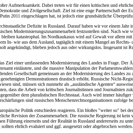
großer Aufmerksamkeit. Dabei treten wir für einen kritischen und ehrli
, Demokratie und Zivilgesellschaft. Ziel ist eine enge Partnerschaft de
Putin 2011 eingeschlagen hat, ist jedoch eine grundsätzliche Überprü
 rechtsstaatliche Defizite in Russland. Darauf haben wir vor einem Jah
ssischen Modernisierungszusammenarbeit festzustellen sind. Nach wie vo
d bleiben katastrophal. Im Nordkaukasus wird auf Gewalt vor allem m
em In- wie aus dem Ausland, tagtäglich mit einem Mangel an Rechts- 
lt angekündigt, blieben jedoch aus oder wirkungslos. Insgesamt ist Ru
d das Ziel einer umfassenden Modernisierung des Landes in Frage. De
enamt einläutete, und die massive Manipulation der Parlamentswahlen 
werdenden Gesellschaft gemeinsam an der Modernisierung des Landes zu a
h genehmigten Demonstrationen drastisch erhöht. Russische Nicht-Regier
wiesen sind, müssen sich nunmehr als „ausländische Agenten“ ausweis
en, dass die Arbeit von kritischen Journalistinnen und Journalisten zu
egenüber dem pluralistischen Rechtsstaat. Auch wird immer häufiger v
härfungen sind russischen Menschenrechtsorganisationen zufolge bere
opäische Politik entschieden reagieren. Ein bloßes "weiter so" bei de
iche Revision der Zusammenarbeit. Die russische Regierung ist kein ve
chen Führung einerseits und der Realität in Russland andererseits zu u
t sollten ehrlich evaluiert und ggf. ausgesetzt oder abgebrochen werd