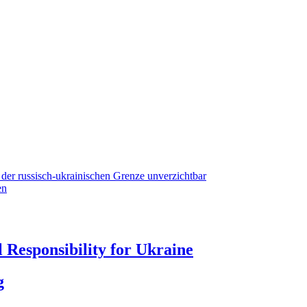
der russisch-ukrainischen Grenze unverzichtbar
en
 Responsibility for Ukraine
g