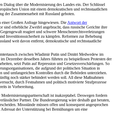
chen Dialog über die Modernisierung des Landes ein. Der Schlüssel
r Europäischen Union mit einem demokratischen und rechtsstaatlichen
fung der Zusammenarbeit mit Russland geboten.
r in einer Großen Anfrage hingewiesen. Die
Antwort der
r sind erhebliche Zweifel angebracht, dass russische Gerichte ihre
it Gegengewalt reagiert und schwere Menschenrechtsverletzungen
und Investitionssicherheit zu kämpfen. Reformen zur Behebung
ssland weit davon entfernt, demokratische und rechtsstaatliche
r Ämtertausch zwischen Wladimir Putin und Dmitri Medwedew im
im Dezember desselben Jahres führten zu beispiellosen Protesten der
rbeiten, setzt Putin auf Repression und Gesetzesverschärfungen. So
ungsorganisationen, die aufgrund der politischen Situation in
en und umfangreichen Kontrollen durch die Behörden unterziehen.
künftig noch stärker behindert werden soll. All diese Maßnahmen
ersucht, durch Festnahmen und politisch motivierte Strafprozesse
its in Vorbereitung.
r Modernisierungspartnerschaft ist inakzeptabel. Deswegen fordern
rlässlicher Partner. Die Bundesregierung wäre deshalb gut beraten,
nterscheiden. Missstände müssen offen und konsequent angesprochen
en. Adressat der Unterstützung bei Bemühungen um eine