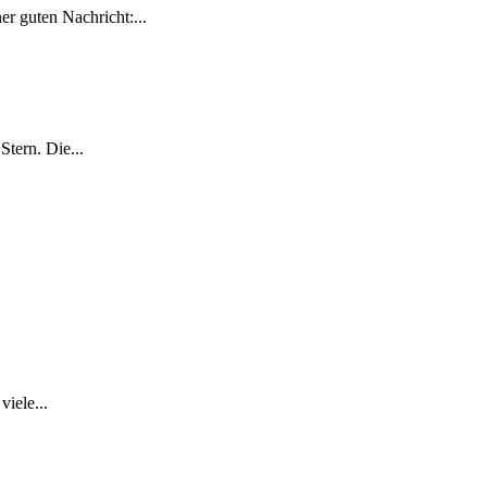
r guten Nachricht:...
tern. Die...
iele...