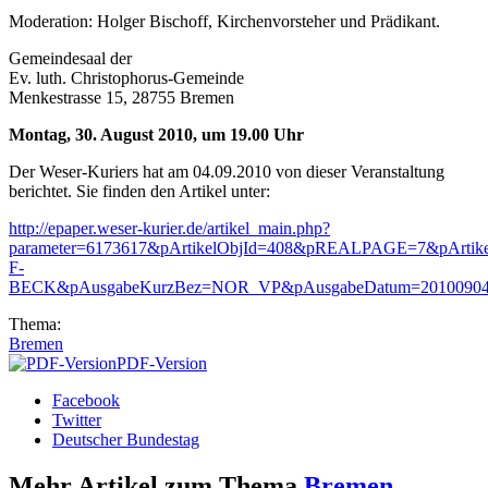
Moderation: Holger Bischoff, Kirchenvorsteher und Prädikant.
Gemeindesaal der
Ev. luth. Christophorus-Gemeinde
Menkestrasse 15, 28755 Bremen
Montag, 30. August 2010, um 19.00 Uhr
Der Weser-Kuriers hat am 04.09.2010 von dieser Veranstaltung
berichtet. Sie finden den Artikel unter:
http://epaper.weser-kurier.de/artikel_main.php?
parameter=6173617&pArtikelObjId=408&pREALPAGE=7&pArti
F-
BECK&pAusgabeKurzBez=NOR_VP&pAusgabeDatum=2010090
Thema:
Bremen
PDF-Version
Facebook
Twitter
Deutscher Bundestag
Mehr Artikel zum Thema
Bremen