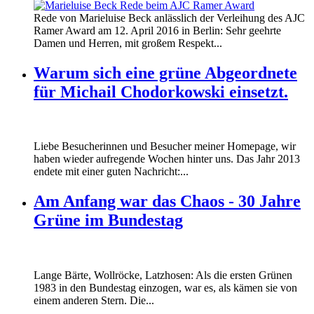
160412_ramer_award.jpg
Rede von Marieluise Beck anlässlich der Verleihung des AJC
160412_ramer_award.jpg
Ramer Award am 12. April 2016 in Berlin: Sehr geehrte
Damen und Herren, mit großem Respekt...
Warum sich eine grüne Abgeordnete
für Michail Chodorkowski einsetzt.
Liebe Besucherinnen und Besucher meiner Homepage, wir
haben wieder aufregende Wochen hinter uns. Das Jahr 2013
endete mit einer guten Nachricht:...
Am Anfang war das Chaos - 30 Jahre
Grüne im Bundestag
Lange Bärte, Wollröcke, Latzhosen: Als die ersten Grünen
1983 in den Bundestag einzogen, war es, als kämen sie von
einem anderen Stern. Die...