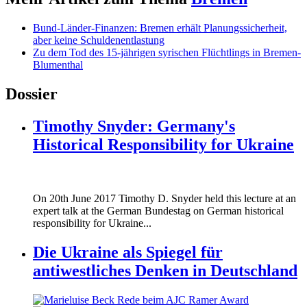
Bund-Länder-Finanzen: Bremen erhält Planungssicherheit,
aber keine Schuldenentlastung
Zu dem Tod des 15-jährigen syrischen Flüchtlings in Bremen-
Blumenthal
Dossier
Timothy Snyder: Germany's
Historical Responsibility for Ukraine
170620_fg_ukraine_timothy_snyder.jp
On 20th June 2017 Timothy D. Snyder held this lecture at an
170620_fg_ukraine_timothy_snyder.jp
expert talk at the German Bundestag on German historical
responsibility for Ukraine...
Die Ukraine als Spiegel für
antiwestliches Denken in Deutschland