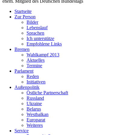
ehem. Mitglied des Deutschen Bundestags
Startseite
Zur Person
Bilder
Lebenslauf
Sprachen
Ich unterstütze
Empfohlene Links
Bremen
Wahlkampf 2013
Aktuelles
Termine
Parlament
Reden
Initiativen
Außenpolitik
Östliche Partnerschaft
Russland
Ukraine
Belarus
Westbalkan
Europarat
Weiteres
Service