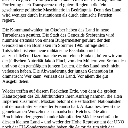
Forderung nach Transparenz und gutem Regieren die fein
geschmierte politische Maschinerie in Bedrängnis. Denn das Land
wird weniger durch Institutionen als durch ethnische Parteien
regiert.
Die Kommunalwahlen im Oktober haben das Land in neue
Turbulenzen gestürzt. Die Stadt des Genozids Srebrenica wird
nunmehr erstmals von einem Bürgermeister geführt, der den
Genozid an den Bosniaken im Sommer 1995 infrage stellt.
Tatsächlich ist eine neue militärische Eskalation nicht
auszuschließen. Dazu brauche es nur einen Funken, hören wir von
der jüdischen Autorität Jakob Finci, von den Müttern von Srebrenica
und von den gemäßigten jungen Leuten, die das Land noch nicht
verlassen haben. Die Abwanderung der jungen Generation ist
dramatisch: Wer kann, verlässt das Land. Vor allem die gut
Ausgebildeten.
Wieder treffen auf diesem Fleckchen Erde, von dem die großen
Katastrophen des 20. Jahrhunderts ihren Anfang nahmen, die alten
Imperien zusammen. Moskau belohnt die serbischen Nationalisten
mit demonstrativ zelebrierter Freundschaft. Ankara beschwört die
gemeinsamen Wurzeln des osmanischen Reiches. Die alten
Bruchlinien der gegeneinander kämpfenden Mächte verlaufen in
diesem kleinen Land – und weder der Hohe Repräsentant der UNO
noch der EU-Sondergesandte haben die Autorität, um sich der