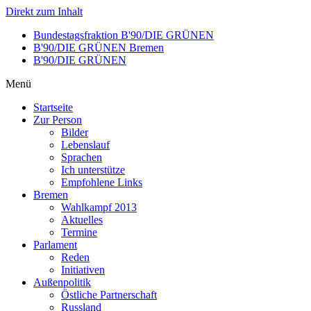
Direkt zum Inhalt
Bundestagsfraktion B'90/DIE GRÜNEN
B'90/DIE GRÜNEN Bremen
B'90/DIE GRÜNEN
Menü
Startseite
Zur Person
Bilder
Lebenslauf
Sprachen
Ich unterstütze
Empfohlene Links
Bremen
Wahlkampf 2013
Aktuelles
Termine
Parlament
Reden
Initiativen
Außenpolitik
Östliche Partnerschaft
Russland