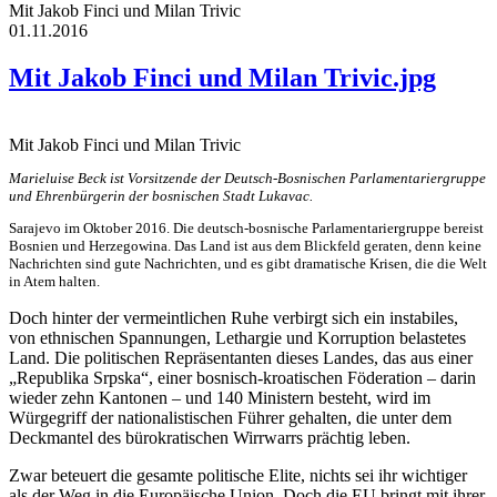
Mit Jakob Finci und Milan Trivic
01.11.2016
Mit Jakob Finci und Milan Trivic.jpg
Mit Jakob Finci und Milan Trivic
Marieluise Beck ist
Vorsitzende der Deutsch-Bosnischen Parlamentariergruppe
und Ehrenbürgerin der bosnischen Stadt Lukavac.
Sarajevo im Oktober 2016. Die deutsch-bosnische Parlamentariergruppe bereist
Bosnien und Herzegowina. Das Land ist aus dem Blickfeld geraten, denn keine
Nachrichten sind gute Nachrichten, und es gibt dramatische Krisen, die die Welt
in Atem halten.
Doch hinter der vermeintlichen Ruhe verbirgt sich ein instabiles,
von ethnischen Spannungen, Lethargie und Korruption belastetes
Land. Die politischen Repräsentanten dieses Landes, das aus einer
„Republika Srpska“, einer bosnisch-kroatischen Föderation – darin
wieder zehn Kantonen – und 140 Ministern besteht, wird im
Würgegriff der nationalistischen Führer gehalten, die unter dem
Deckmantel des bürokratischen Wirrwarrs prächtig leben.
Zwar beteuert die gesamte politische Elite, nichts sei ihr wichtiger
als der Weg in die Europäische Union. Doch die EU bringt mit ihrer