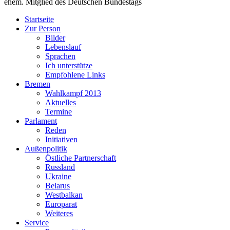
ehem. Mitglied des Deutschen Bundestags
Startseite
Zur Person
Bilder
Lebenslauf
Sprachen
Ich unterstütze
Empfohlene Links
Bremen
Wahlkampf 2013
Aktuelles
Termine
Parlament
Reden
Initiativen
Außenpolitik
Östliche Partnerschaft
Russland
Ukraine
Belarus
Westbalkan
Europarat
Weiteres
Service