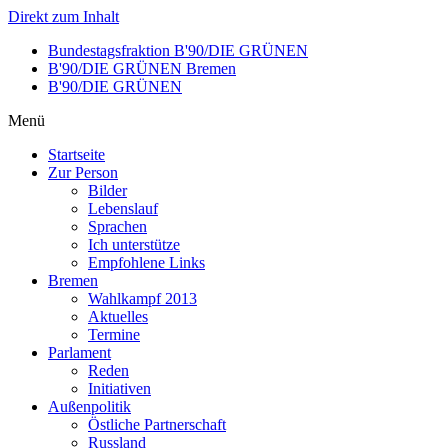
Direkt zum Inhalt
Bundestagsfraktion B'90/DIE GRÜNEN
B'90/DIE GRÜNEN Bremen
B'90/DIE GRÜNEN
Menü
Startseite
Zur Person
Bilder
Lebenslauf
Sprachen
Ich unterstütze
Empfohlene Links
Bremen
Wahlkampf 2013
Aktuelles
Termine
Parlament
Reden
Initiativen
Außenpolitik
Östliche Partnerschaft
Russland