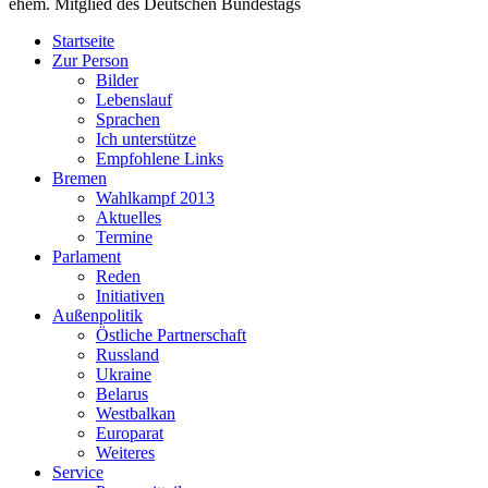
ehem. Mitglied des Deutschen Bundestags
Startseite
Zur Person
Bilder
Lebenslauf
Sprachen
Ich unterstütze
Empfohlene Links
Bremen
Wahlkampf 2013
Aktuelles
Termine
Parlament
Reden
Initiativen
Außenpolitik
Östliche Partnerschaft
Russland
Ukraine
Belarus
Westbalkan
Europarat
Weiteres
Service