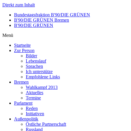
Direkt zum Inhalt
Bundestagsfraktion B'90/DIE GRÜNEN
B'90/DIE GRÜNEN Bremen
B'90/DIE GRÜNEN
Menü
Startseite
Zur Person
Bilder
Lebenslauf
Sprachen
Ich unterstütze
Empfohlene Links
Bremen
Wahlkampf 2013
Aktuelles
Termine
Parlament
Reden
Initiativen
Außenpolitik
Östliche Partnerschaft
Russland