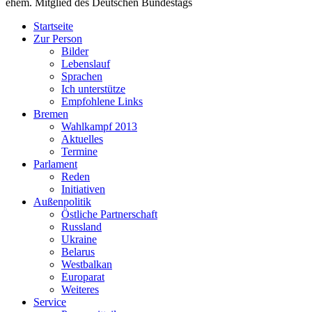
ehem. Mitglied des Deutschen Bundestags
Startseite
Zur Person
Bilder
Lebenslauf
Sprachen
Ich unterstütze
Empfohlene Links
Bremen
Wahlkampf 2013
Aktuelles
Termine
Parlament
Reden
Initiativen
Außenpolitik
Östliche Partnerschaft
Russland
Ukraine
Belarus
Westbalkan
Europarat
Weiteres
Service