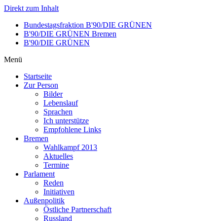
Direkt zum Inhalt
Bundestagsfraktion B'90/DIE GRÜNEN
B'90/DIE GRÜNEN Bremen
B'90/DIE GRÜNEN
Menü
Startseite
Zur Person
Bilder
Lebenslauf
Sprachen
Ich unterstütze
Empfohlene Links
Bremen
Wahlkampf 2013
Aktuelles
Termine
Parlament
Reden
Initiativen
Außenpolitik
Östliche Partnerschaft
Russland