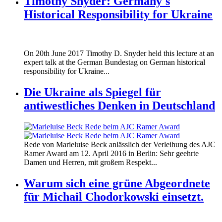
Timothy Snyder: Germany's
Historical Responsibility for Ukraine
170620_fg_ukraine_timothy_snyder.jp
On 20th June 2017 Timothy D. Snyder held this lecture at an
170620_fg_ukraine_timothy_snyder.jp
expert talk at the German Bundestag on German historical
responsibility for Ukraine...
Die Ukraine als Spiegel für
antiwestliches Denken in Deutschland
160412_ramer_award.jpg
Rede von Marieluise Beck anlässlich der Verleihung des AJC
160412_ramer_award.jpg
Ramer Award am 12. April 2016 in Berlin: Sehr geehrte
Damen und Herren, mit großem Respekt...
Warum sich eine grüne Abgeordnete
für Michail Chodorkowski einsetzt.