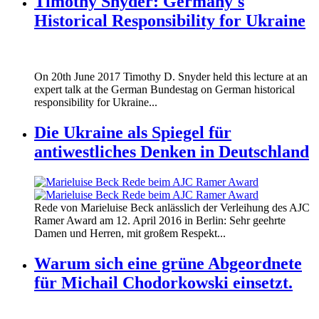
Timothy Snyder: Germany's
Historical Responsibility for Ukraine
170620_fg_ukraine_timothy_snyder.jp
On 20th June 2017 Timothy D. Snyder held this lecture at an
170620_fg_ukraine_timothy_snyder.jp
expert talk at the German Bundestag on German historical
responsibility for Ukraine...
Die Ukraine als Spiegel für
antiwestliches Denken in Deutschland
160412_ramer_award.jpg
Rede von Marieluise Beck anlässlich der Verleihung des AJC
160412_ramer_award.jpg
Ramer Award am 12. April 2016 in Berlin: Sehr geehrte
Damen und Herren, mit großem Respekt...
Warum sich eine grüne Abgeordnete
für Michail Chodorkowski einsetzt.