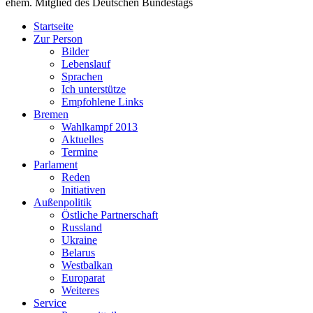
ehem. Mitglied des Deutschen Bundestags
Startseite
Zur Person
Bilder
Lebenslauf
Sprachen
Ich unterstütze
Empfohlene Links
Bremen
Wahlkampf 2013
Aktuelles
Termine
Parlament
Reden
Initiativen
Außenpolitik
Östliche Partnerschaft
Russland
Ukraine
Belarus
Westbalkan
Europarat
Weiteres
Service