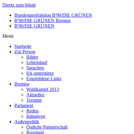
Direkt zum Inhalt
Bundestagsfraktion B'90/DIE GRÜNEN
B'90/DIE GRÜNEN Bremen
B'90/DIE GRÜNEN
Menü
Startseite
Zur Person
Bilder
Lebenslauf
Sprachen
Ich unterstütze
Empfohlene Links
Bremen
Wahlkampf 2013
Aktuelles
Termine
Parlament
Reden
Initiativen
Außenpolitik
Östliche Partnerschaft
Russland