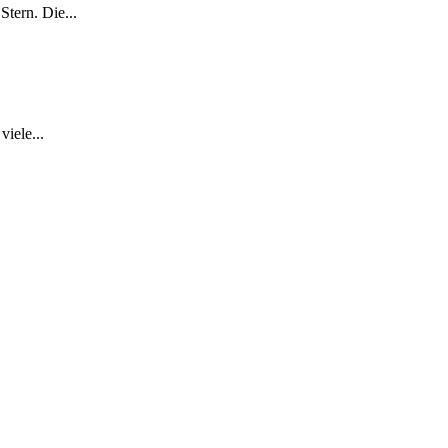
tern. Die...
iele...