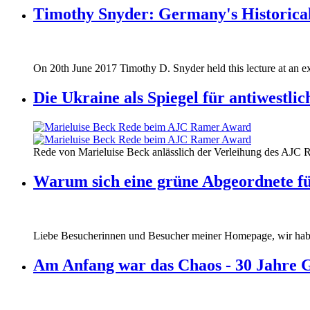
Timothy Snyder: Germany's Historical
170620_fg_ukraine_timothy_snyder.jp
On 20th June 2017 Timothy D. Snyder held this lecture at an ex
170620_fg_ukraine_timothy_snyder.jp
Die Ukraine als Spiegel für antiwestli
160412_ramer_award.jpg
Rede von Marieluise Beck anlässlich der Verleihung des AJC 
160412_ramer_award.jpg
Warum sich eine grüne Abgeordnete fü
Liebe Besucherinnen und Besucher meiner Homepage, wir haben
Am Anfang war das Chaos - 30 Jahre 