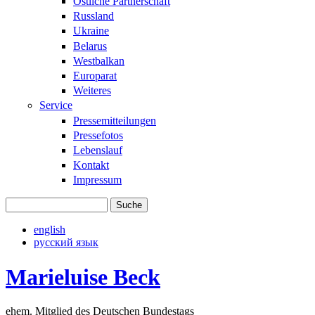
Östliche Partnerschaft
Russland
Ukraine
Belarus
Westbalkan
Europarat
Weiteres
Service
Pressemitteilungen
Pressefotos
Lebenslauf
Kontakt
Impressum
Suche
Suchformular
english
русский язык
Marieluise Beck
ehem. Mitglied des Deutschen Bundestags