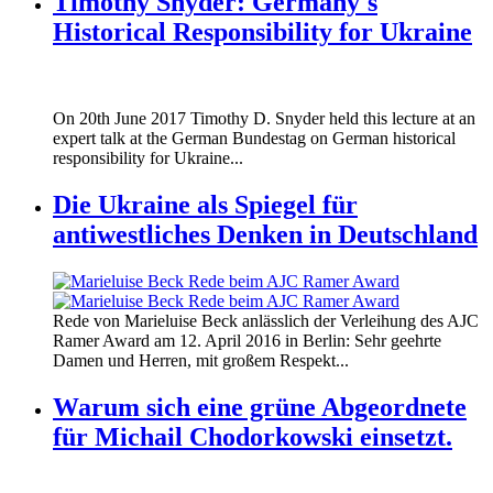
Timothy Snyder: Germany's
Historical Responsibility for Ukraine
170620_fg_ukraine_timothy_snyder.jp
On 20th June 2017 Timothy D. Snyder held this lecture at an
170620_fg_ukraine_timothy_snyder.jp
expert talk at the German Bundestag on German historical
responsibility for Ukraine...
Die Ukraine als Spiegel für
antiwestliches Denken in Deutschland
160412_ramer_award.jpg
Rede von Marieluise Beck anlässlich der Verleihung des AJC
160412_ramer_award.jpg
Ramer Award am 12. April 2016 in Berlin: Sehr geehrte
Damen und Herren, mit großem Respekt...
Warum sich eine grüne Abgeordnete
für Michail Chodorkowski einsetzt.